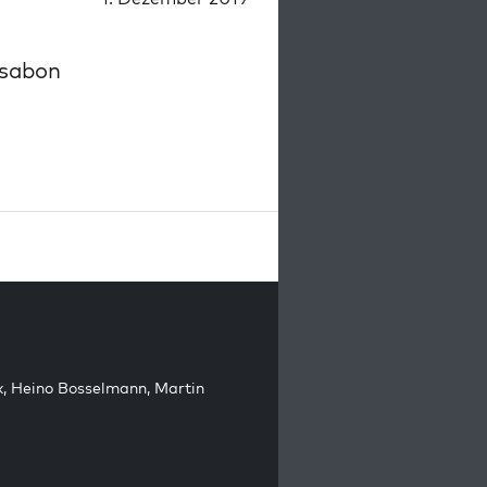
ssabon
k
,
Heino Bosselmann
,
Martin