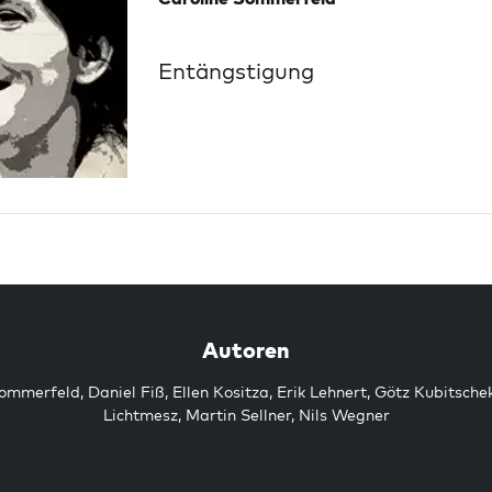
Entängstigung
Autoren
Sommerfeld
,
Daniel Fiß
,
Ellen Kositza
,
Erik Lehnert
,
Götz Kubitsche
Lichtmesz
,
Martin Sellner
,
Nils Wegner