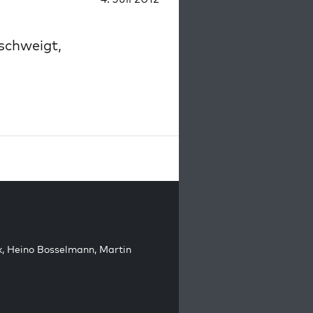
schweigt,
k
,
Heino Bosselmann
,
Martin