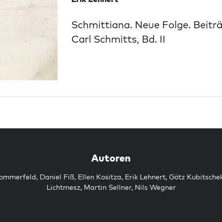
Schmittiana. Neue Folge. Beitr
Carl Schmitts, Bd. II
Autoren
Sommerfeld
,
Daniel Fiß
,
Ellen Kositza
,
Erik Lehnert
,
Götz Kubitsche
Lichtmesz
,
Martin Sellner
,
Nils Wegner