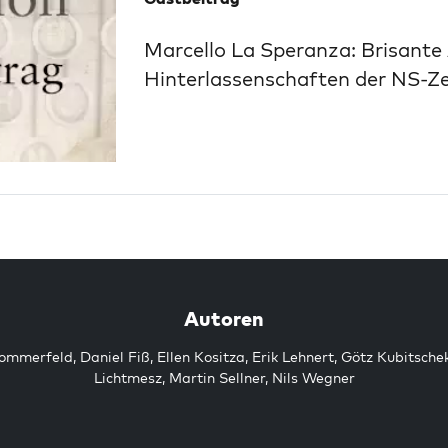
Marcello La Speranza: Brisante 
Hinterlassenschaften der NS-Ze
Autoren
Sommerfeld
,
Daniel Fiß
,
Ellen Kositza
,
Erik Lehnert
,
Götz Kubitsche
Lichtmesz
,
Martin Sellner
,
Nils Wegner