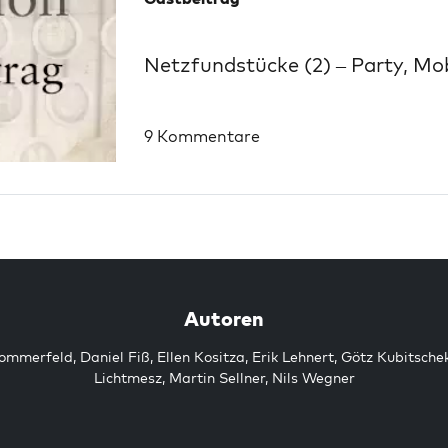
Netzfundstücke (2) – Party, Mob
9 Kommentare
Autoren
Sommerfeld
,
Daniel Fiß
,
Ellen Kositza
,
Erik Lehnert
,
Götz Kubitsche
Lichtmesz
,
Martin Sellner
,
Nils Wegner