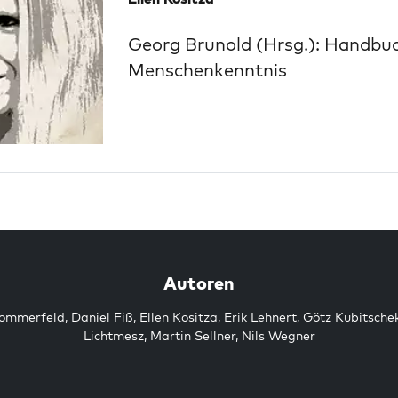
Georg Brunold (Hrsg.): Handbu
Menschenkenntnis
Autoren
Sommerfeld
,
Daniel Fiß
,
Ellen Kositza
,
Erik Lehnert
,
Götz Kubitsche
Lichtmesz
,
Martin Sellner
,
Nils Wegner