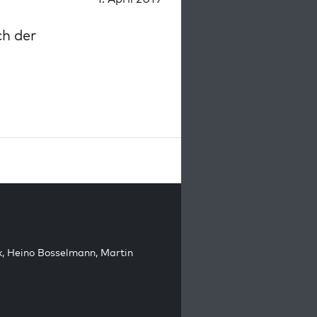
ch der
k
,
Heino Bosselmann
,
Martin