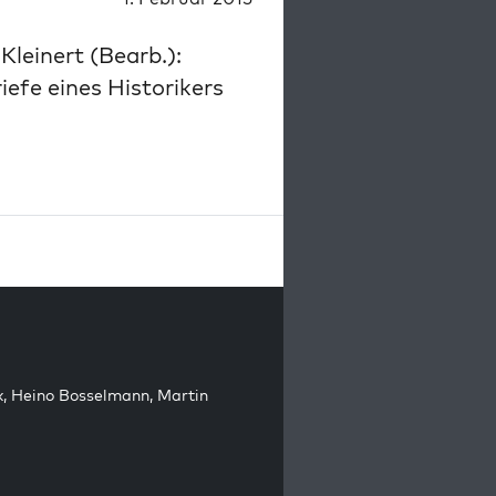
leinert (Bearb.):
iefe eines Historikers
k
,
Heino Bosselmann
,
Martin