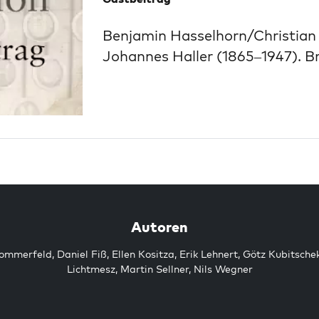
Benjamin Hasselhorn/Christian K
Johannes Haller (1865–1947). Br
Autoren
Sommerfeld
,
Daniel Fiß
,
Ellen Kositza
,
Erik Lehnert
,
Götz Kubitsche
Lichtmesz
,
Martin Sellner
,
Nils Wegner