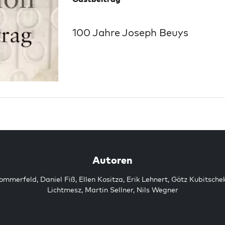
100 Jahre Joseph Beuys
Autoren
Sommerfeld
,
Daniel Fiß
,
Ellen Kositza
,
Erik Lehnert
,
Götz Kubitsche
Lichtmesz
,
Martin Sellner
,
Nils Wegner