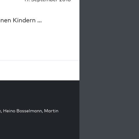
enen Kindern …
k
,
Heino Bosselmann
,
Martin