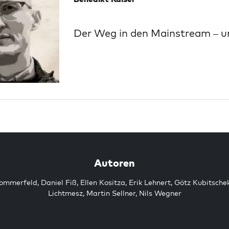
Der Weg in den Mainstream – u
Autoren
Sommerfeld
,
Daniel Fiß
,
Ellen Kositza
,
Erik Lehnert
,
Götz Kubitsche
Lichtmesz
,
Martin Sellner
,
Nils Wegner