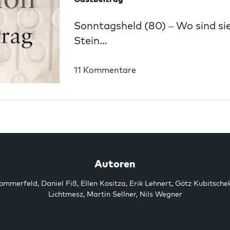
Sonntagsheld (80) – Wo sind sie
Stein…
11 Kommentare
Autoren
Sommerfeld
,
Daniel Fiß
,
Ellen Kositza
,
Erik Lehnert
,
Götz Kubitsche
Lichtmesz
,
Martin Sellner
,
Nils Wegner