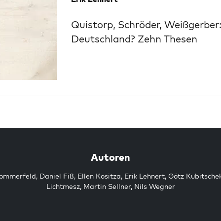
Quistorp, Schröder, Weißgerber
Deutschland? Zehn Thesen
Autoren
Sommerfeld
,
Daniel Fiß
,
Ellen Kositza
,
Erik Lehnert
,
Götz Kubitsche
Lichtmesz
,
Martin Sellner
,
Nils Wegner