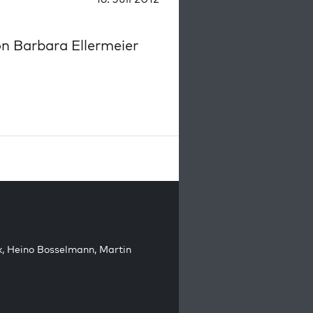
on Barbara Ellermeier
k
,
Heino Bosselmann
,
Martin