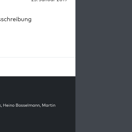
sschreibung
k
,
Heino Bosselmann
,
Martin