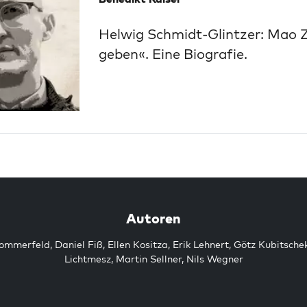
Helwig Schmidt-Glintzer: Mao 
geben«. Eine Biografie.
Autoren
Sommerfeld
,
Daniel Fiß
,
Ellen Kositza
,
Erik Lehnert
,
Götz Kubitsche
Lichtmesz
,
Martin Sellner
,
Nils Wegner