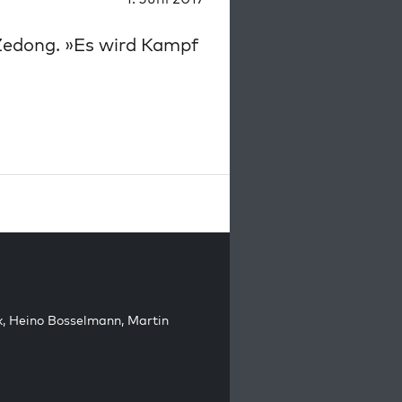
Zedong. »Es wird Kampf
k
,
Heino Bosselmann
,
Martin