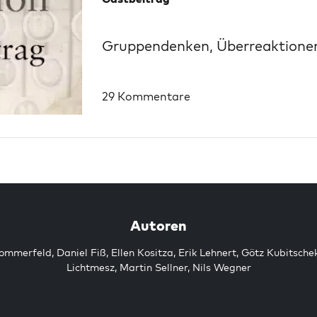
Gruppendenken, Überreaktionen
29 Kommentare
Autoren
Sommerfeld
,
Daniel Fiß
,
Ellen Kositza
,
Erik Lehnert
,
Götz Kubitsche
Lichtmesz
,
Martin Sellner
,
Nils Wegner