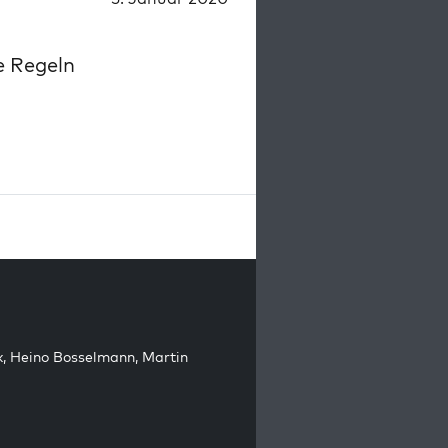
e Regeln
k
,
Heino Bosselmann
,
Martin