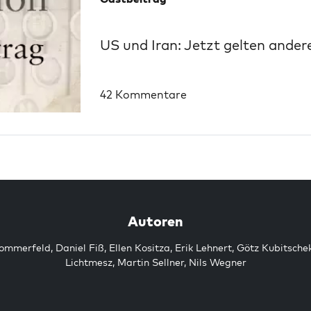
US und Iran: Jetzt gelten ander
42 Kommentare
Autoren
Sommerfeld
,
Daniel Fiß
,
Ellen Kositza
,
Erik Lehnert
,
Götz Kubitsche
Lichtmesz
,
Martin Sellner
,
Nils Wegner