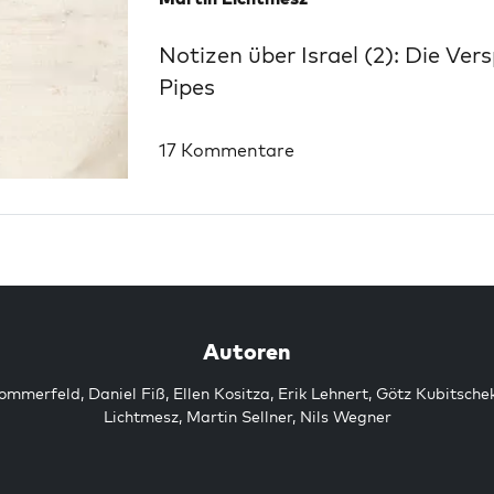
Notizen über Israel (2): Die Ver
Pipes
17 Kommentare
Autoren
Sommerfeld
,
Daniel Fiß
,
Ellen Kositza
,
Erik Lehnert
,
Götz Kubitsche
Lichtmesz
,
Martin Sellner
,
Nils Wegner