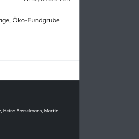
age, Öko-Fundgrube
k
,
Heino Bosselmann
,
Martin