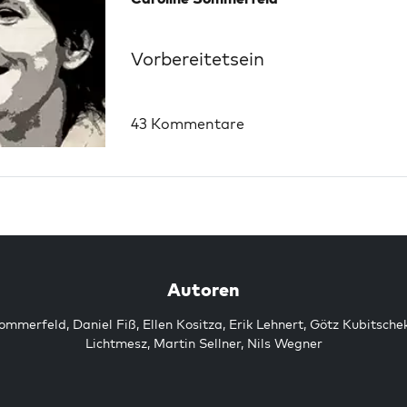
Vorbereitetsein
43 Kommentare
Autoren
Sommerfeld
,
Daniel Fiß
,
Ellen Kositza
,
Erik Lehnert
,
Götz Kubitsche
Lichtmesz
,
Martin Sellner
,
Nils Wegner