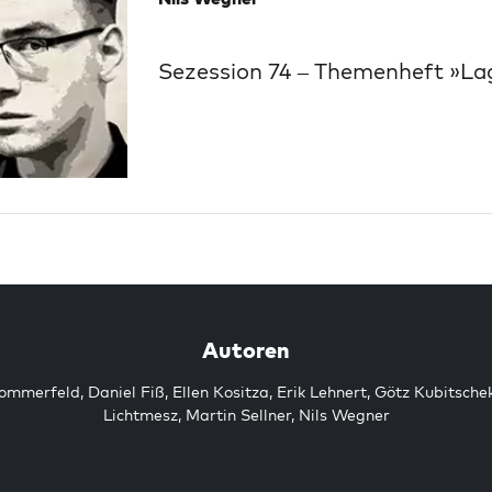
Sezession 74 – Themenheft »Lag
Autoren
Sommerfeld
,
Daniel Fiß
,
Ellen Kositza
,
Erik Lehnert
,
Götz Kubitsche
Lichtmesz
,
Martin Sellner
,
Nils Wegner