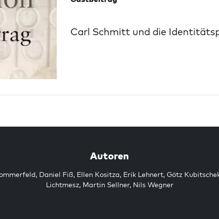
Carl Schmitt und die Identitätsp
Autoren
Sommerfeld
,
Daniel Fiß
,
Ellen Kositza
,
Erik Lehnert
,
Götz Kubitsche
Lichtmesz
,
Martin Sellner
,
Nils Wegner