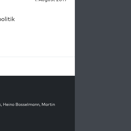
olitik
k
,
Heino Bosselmann
,
Martin