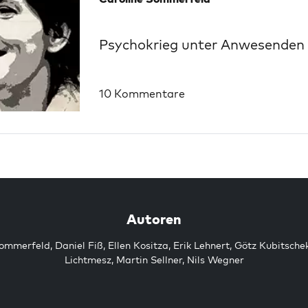
Psychokrieg unter Anwesenden
10 Kommentare
Autoren
Sommerfeld
,
Daniel Fiß
,
Ellen Kositza
,
Erik Lehnert
,
Götz Kubitsche
Lichtmesz
,
Martin Sellner
,
Nils Wegner