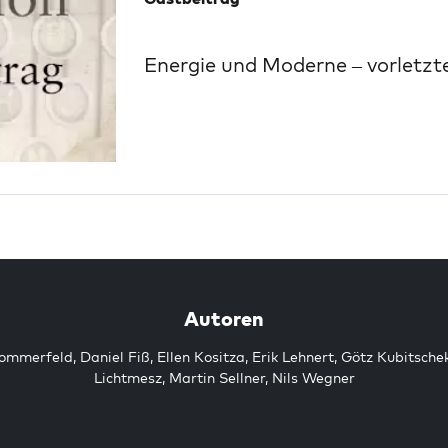
Energie und Moderne – vorletzte
Autoren
Sommerfeld
,
Daniel Fiß
,
Ellen Kositza
,
Erik Lehnert
,
Götz Kubitsche
Lichtmesz
,
Martin Sellner
,
Nils Wegner