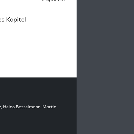
s Kapitel
k
,
Heino Bosselmann
,
Martin