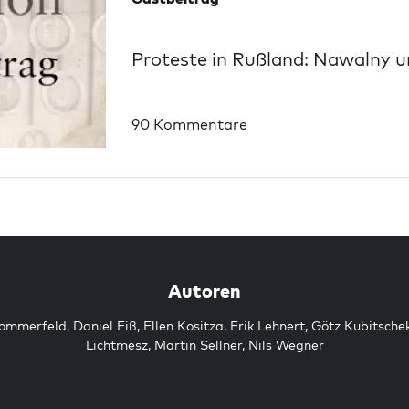
Proteste in Rußland: Nawalny un
90 Kommentare
Autoren
Sommerfeld
,
Daniel Fiß
,
Ellen Kositza
,
Erik Lehnert
,
Götz Kubitsche
Lichtmesz
,
Martin Sellner
,
Nils Wegner