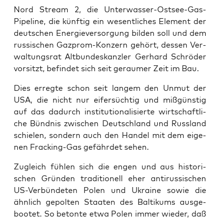
Nord Stream 2, die Unter­was­ser-Ost­see-Gas-
Pipe­line, die künf­tig ein wesent­li­ches Ele­ment der
deut­schen Ener­gie­ver­sor­gung bil­den soll und dem
rus­si­schen Gaz­prom-Kon­zern gehört, des­sen Ver­
wal­tungs­rat Alt­bun­des­kanz­ler Ger­hard Schrö­der
vor­sitzt, befin­det sich seit gerau­mer Zeit im Bau.
Dies erreg­te schon seit lan­gem den Unmut der
USA, die nicht nur eifer­süch­tig und miß­güns­tig
auf das dadurch insti­tu­tio­na­li­sier­te wirt­schaft­li­
che Bünd­nis zwi­schen Deutsch­land und Russ­land
schie­len, son­dern auch den Han­del mit dem eige­
nen Frack­ing-Gas gefähr­det sehen.
Zugleich füh­len sich die engen und aus his­to­ri­
schen Grün­den tra­di­tio­nell eher anti­rus­si­schen
US-Ver­bün­de­ten Polen und Ukrai­ne sowie die
ähn­lich gepol­ten Staa­ten des Bal­ti­kums aus­ge­
boo­tet. So beton­te etwa Polen immer wie­der, daß