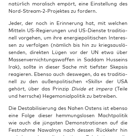
natür­lich mora­lisch empört, eine Ein­stel­lung des
Nord-Stream-2-Pro­jek­tes zu fordern.
Jeder, der noch in Erin­ne­rung hat, mit wel­chen
Mit­teln US-Regie­run­gen und US-Diens­te tra­di­tio­
nell vor­ge­hen, um ihre ener­gie­po­li­ti­schen Inter­es­
sen zu ver­fol­gen (näm­lich bis hin zu kriegs­aus­lö­
sen­den, direk­ten Lügen vor der UN etwa über
Mas­sen­ver­nich­tungs­waf­fen in Sad­dam Hus­s­eins
Irak), soll­te in die­ser Sache mit tiefs­ter Skep­sis
reagie­ren. Eben­so auch des­we­gen, da es tra­di­tio­
nell zu den außen­po­li­ti­schen «Skills« der USA
gehört, über das Prin­zip
Divi­de et impe­ra
(Tei­le
und herr­sche) Hege­mo­ni­al­po­li­tik zu betreiben.
Die Desta­bi­li­sie­rung des Nahen Ostens ist eben­so
eine Fol­ge die­ser hem­mungs­lo­sen Macht­po­li­tik
wie auch die jüngs­ten Demons­tra­tio­nen auf die
Fest­nah­me Nawal­nys nach des­sen Rück­kehr hin