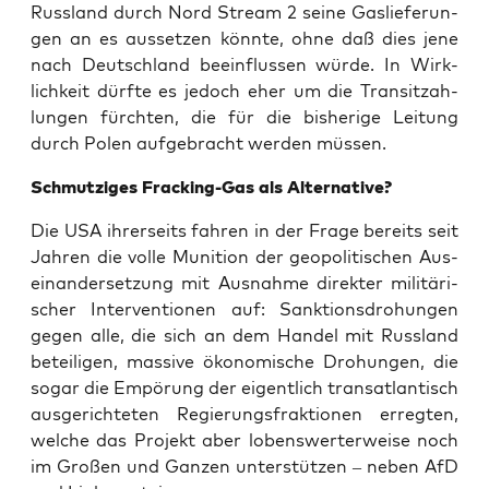
Russ­land durch Nord Stream 2 sei­ne Gas­lie­fe­run­
gen an es aus­set­zen könn­te, ohne daß dies jene
nach Deutsch­land beein­flus­sen wür­de. In Wirk­
lich­keit dürf­te es jedoch eher um die Tran­sit­zah­
lun­gen fürch­ten, die für die bis­he­ri­ge Lei­tung
durch Polen auf­ge­bracht wer­den müssen.
Schmut­zi­ges Frack­ing-Gas als Alternative?
Die USA ihrer­seits fah­ren in der Fra­ge bereits seit
Jah­ren die vol­le Muni­ti­on der geo­po­li­ti­schen Aus­
ein­an­der­set­zung mit Aus­nah­me direk­ter mili­tä­ri­
scher Inter­ven­tio­nen auf: Sank­ti­ons­dro­hun­gen
gegen alle, die sich an dem Han­del mit Russ­land
betei­li­gen, mas­si­ve öko­no­mi­sche Dro­hun­gen, die
sogar die Empö­rung der eigent­lich trans­at­lan­tisch
aus­ge­rich­te­ten Regie­rungs­frak­tio­nen erreg­ten,
wel­che das Pro­jekt aber lobens­wer­ter­wei­se noch
im Gro­ßen und Gan­zen unter­stüt­zen – neben AfD