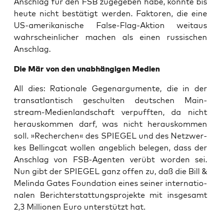
Anschlag für den FSB zuge­ge­ben habe, konn­te bis
heu­te nicht bestä­tigt wer­den. Fak­to­ren, die eine
US-ame­ri­ka­ni­sche Fal­se-Flag-Akti­on weit­aus
wahr­schein­li­cher machen als einen rus­si­schen
Anschlag.
Die Mär von den unab­hän­gi­gen Medien
All dies: Ratio­na­le Gegen­ar­gu­men­te, die in der
trans­at­lan­tisch geschul­ten deut­schen Main­
stream-Medi­en­land­schaft ver­puff­ten, da nicht
her­aus­kom­men darf, was nicht her­aus­kom­men
soll. »Recher­chen« des SPIEGEL und des Netz­wer­
kes Bel­ling­cat wol­len angeb­lich bele­gen, dass der
Anschlag von FSB-Agen­ten ver­übt wor­den sei.
Nun gibt der SPIEGEL ganz offen zu, daß die Bill &
Melin­da Gates Foun­da­ti­on eines sei­ner inter­na­tio­
na­len Bericht­erstat­tungs­pro­jek­te mit ins­ge­samt
2,3 Mil­lio­nen Euro unter­stützt hat.