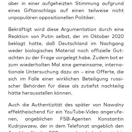
aber in einer auf­ge­heiz­ten Stim­mung auf­grund
eines Gift­an­schlags auf einen teil­wei­se nicht
unpo­pu­lä­ren oppo­si­tio­nel­len Politiker.
Bekräf­tigt wird die­se Argu­men­ta­ti­on durch eine
Reak­ti­on von Putin selbst, der im Okto­ber 2020
beklagt hat­te, daß Deutsch­land im Nach­gang
weder bio­lo­gi­sches Mate­ri­al noch offi­zi­el­le Gut­
ach­ten zu der Fra­ge vor­ge­legt habe. Zudem bot er
zum wie­der­hol­ten Mal eine gemein­sa­me, inter­na­
tio­na­le Unter­su­chung dazu an – eine Offer­te, die
sich im Fal­le einer wirk­li­chen Betei­li­gung rus­si­
scher Behör­den für die­se als zutiefst nach­tei­lig
hät­te her­aus­stel­len können.
Auch die Authen­ti­zi­tät des spä­ter von Nawal­ny
effekt­hei­schend für ein You­Tube-Video ange­ru­fe­
nen, angeb­li­chen FSB-Agen­ten Kon­stan­tin
Kudrjaw­zew, der in dem Tele­fo­nat angeb­lich den