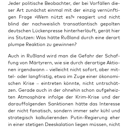
Jeder poli­ti­sche Beob­ach­ter, der bei Vor­fäl­len die­
ser Art zunächst ein­mal mit der ein­zig ver­nünf­ti­
gen Fra­ge »Wem nützt es?« reagiert und nicht
blind der nach­weis­lich trans­at­lan­tisch gepol­ten
deut­schen Lücken­pres­se hin­ter­her­läuft, gerät hier
ins Stut­zen: Was hät­te Ruß­land durch eine der­art
plum­pe Reak­ti­on zu gewinnen?
Auch in Ruß­land wird man die Gefahr der Schaf­
fung von Mär­ty­rern, wie sie durch der­ar­ti­ge Aktio­
nen irgend­wann – viel­leicht nicht sofort, aber mit­
tel- oder lang­fris­tig, etwa im Zuge einer öko­no­mi­
schen Kri­se – ein­tre­ten könn­te, nicht untrschät­
zen. Gera­de auch in der ohne­hin schon auf­ge­heiz­
ten Atmo­sphä­re infol­ge der Krim-Kri­se und der
dar­auf­fol­gen­den Sank­tio­nen hät­te das Inter­es­se
der nicht fana­tisch, son­dern immer sehr kühl und
stra­te­gisch kal­ku­lie­ren­den Putin-Regie­rung eher
in einer ste­ti­gen Dees­ka­la­ti­on lie­gen müs­sen, nicht