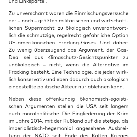
und Linkspartei.
Zu unver­schämt waren die Ein­mi­schungs­ver­su­che
der – noch – größ­ten mili­tä­ri­schen und wirt­schaft­
li­chen Super­macht; zu öko­lo­gisch unver­ant­wort­
lich die schmut­zi­ge, regel­recht gefähr­li­che Opti­on
US-ame­ri­ka­ni­schen Frack­ing-Gases. Und daher:
Zu wenig über­zeu­gend das Argu­ment, der Gas-
Deal sei aus Kli­ma­schutz-Gesichts­punk­ten zu
unöko­lo­gisch – nicht, wenn die Alter­na­ti­ve im
Frack­ing besteht. Eine Tech­no­lo­gie, die jeder wirk­
lich kon­ser­va­tiv und eben dadurch auch öko­lo­gisch
ein­ge­stell­te poli­ti­sche Akteur nur ableh­nen kann.
Neben die­se offen­kun­dig öko­no­misch-ego­is­ti­
schen Argu­men­ten stel­len die USA seit lan­gem
auch moral­po­li­ti­sche. Die Ein­glie­de­rung der Krim
im Jah­re 2014, mit der Ruß­land auf die ste­ti­ge, als
impe­ria­lis­tisch-hege­mo­ni­al ange­se­he­ne Aus­brei­
tung der NATO seit Ende des Kal­ten Krie­ges