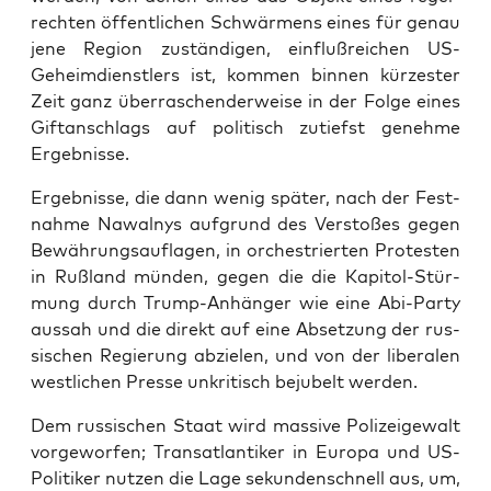
rech­ten öffent­li­chen Schwär­mens eines für genau
jene Regi­on zustän­di­gen, ein­fluß­rei­chen US-
Geheim­dienst­lers ist, kom­men bin­nen kür­zes­ter
Zeit ganz über­ra­schen­der­wei­se in der Fol­ge eines
Gift­an­schlags auf poli­tisch zutiefst geneh­me
Ergebnisse.
Ergeb­nis­se, die dann wenig spä­ter, nach der Fest­
nah­me Nawal­nys auf­grund des Ver­sto­ßes gegen
Bewäh­rungs­auf­la­gen, in orches­trier­ten Pro­tes­ten
in Ruß­land mün­den, gegen die die Kapi­tol-Stür­
mung durch Trump-Anhän­ger wie eine Abi-Par­ty
aus­sah und die direkt auf eine Abset­zung der rus­
si­schen Regie­rung abzie­len, und von der libe­ra­len
west­li­chen Pres­se unkri­tisch beju­belt werden.
Dem rus­si­schen Staat wird mas­si­ve Poli­zei­ge­walt
vor­ge­wor­fen; Trans­at­lan­ti­ker in Euro­pa und US-
Poli­ti­ker nut­zen die Lage sekun­den­schnell aus, um,