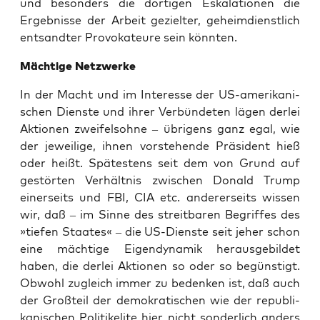
und beson­ders die dor­ti­gen Eska­la­tio­nen die
Ergeb­nis­se der Arbeit geziel­ter, geheim­dienst­lich
ent­sand­ter Pro­vo­ka­teu­re sein könnten.
Mäch­ti­ge Netzwerke
In der Macht und im Inter­es­se der US-ame­ri­ka­ni­
schen Diens­te und ihrer Ver­bün­de­ten lägen der­lei
Aktio­nen zwei­fels­oh­ne – übri­gens ganz egal, wie
der jewei­li­ge, ihnen vor­ste­hen­de Prä­si­dent hieß
oder heißt. Spä­tes­tens seit dem von Grund auf
gestör­ten Ver­hält­nis zwi­schen Donald Trump
einer­seits und FBI, CIA etc. ande­rer­seits wis­sen
wir, daß – im Sin­ne des streit­ba­ren Begrif­fes des
»tie­fen Staa­tes« – die US-Diens­te seit jeher schon
eine mäch­ti­ge Eigen­dy­na­mik her­aus­ge­bil­det
haben, die der­lei Aktio­nen so oder so begüns­tigt.
Obwohl zugleich immer zu beden­ken ist, daß auch
der Groß­teil der demo­kra­ti­schen wie der repu­bli­
ka­ni­schen Poli­ti­kel­i­te hier nicht son­der­lich anders