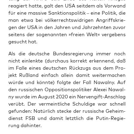
reagiert hat­te, galt den USA seit­dem als Vor­wand
für eine mas­si­ve Sank­ti­ons­po­li­tik – eine Poli­tik, die
man etwa bei völ­ker­rechts­wid­ri­gen Angriffs­krie­
gen der USA in den Jah­ren und Jahr­zehn­ten zuvor
sei­tens der soge­nann­ten »frei­en Welt« ver­ge­bens
gesucht hat.
Als die deut­sche Bun­des­re­gie­rung immer noch
nicht ein­lenk­te (durch­aus kor­rekt erken­nend, daß
im Fal­le eines deut­schen Rück­zugs aus dem Pro­
jekt Ruß­land ein­fach allein damit wei­ter­ma­chen
wür­de und könn­te) folg­te der Fall Nawal­ny. Auf
den rus­si­schen Oppo­si­ti­ons­po­li­ti­ker Alex­ei Nawal­
ny wur­de im August 2020 ein Ner­ven­gift-Anschlag
ver­übt. Der ver­meint­li­che Schul­di­ge war schnell
gefun­den: Natür­lich ste­cke der rus­si­sche Geheim­
dienst FSB und damit letzt­lich die Putin-Regie­
rung dahinter.