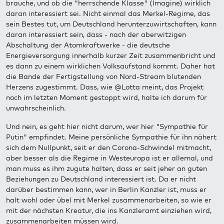
brauche, und ob die "herrschende Klasse" (Imagine) wirklich
daran interessiert sei. Nicht einmal das Merkel-Regime, das
sein Bestes tut, um Deutschland herunterzuwirtschaften, kann
daran interessiert sein, dass - nach der aberwitzigen
Abschaltung der Atomkraftwerke - die deutsche
Energieversorgung innerhalb kurzer Zeit zusammenbricht und
es dann zu einem wirklichen Volksaufstand kommt. Daher hat
die Bande der Fertigstellung von Nord-Stream blutenden
Herzens zugestimmt. Dass, wie @Lotta meint, das Projekt
noch im letzten Moment gestoppt wird, halte ich darum für
unwahrscheinlich.
Und nein, es geht hier nicht darum, wer hier "Sympathie für
Putin" empfindet. Meine persönliche Sympathie für ihn nähert
sich dem Nullpunkt, seit er den Corona-Schwindel mitmacht,
aber besser als die Regime in Westeuropa ist er allemal, und
man muss es ihm zugute halten, dass er seit jeher an guten
Beziehungen zu Deutschland interessiert ist. Da er nicht
darüber bestimmen kann, wer in Berlin Kanzler ist, muss er
halt wohl oder übel mit Merkel zusammenarbeiten, so wie er
mit der nächsten Kreatur, die ins Kanzleramt einziehen wird,
zusammenarbeiten müssen wird.