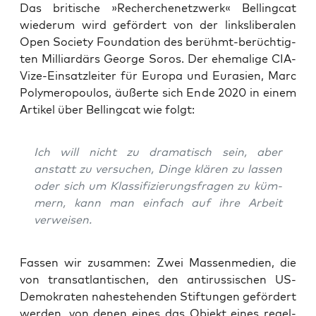
Das bri­ti­sche »Recher­chen­etz­werk« Bel­ling­cat
wie­der­um wird geför­dert von der links­li­be­ra­len
Open Socie­ty Foun­da­ti­on des berühmt-berüch­tig­
ten Mil­li­ar­därs Geor­ge Sor­os. Der ehe­ma­li­ge CIA-
Vize-Ein­satz­lei­ter für Euro­pa und Eura­si­en, Marc
Poly­me­ro­pou­los, äußer­te sich Ende 2020 in einem
Arti­kel über Bel­ling­cat wie folgt:
Ich will nicht zu dra­ma­tisch sein, aber
anstatt zu ver­su­chen, Din­ge klä­ren zu las­sen
oder sich um Klas­si­fi­zie­rungs­fra­gen zu küm­
mern, kann man ein­fach auf ihre Arbeit
verweisen.
Fas­sen wir zusam­men: Zwei Mas­sen­me­di­en, die
von trans­at­lan­ti­schen, den anti­rus­si­schen US-
Demo­kra­ten nahe­ste­hen­den Stif­tun­gen geför­dert
wer­den, von denen eines das Objekt eines regel­