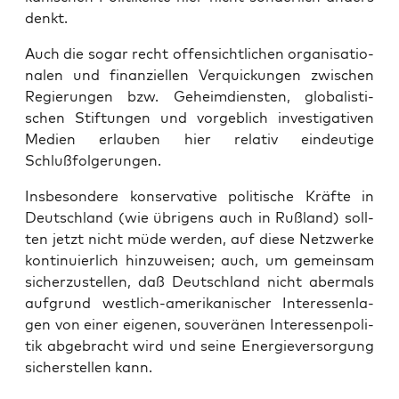
denkt.
Auch die sogar recht offen­sicht­li­chen orga­ni­sa­tio­
na­len und finan­zi­el­len Ver­qui­ckun­gen zwi­schen
Regie­run­gen bzw. Geheim­diens­ten, glo­ba­lis­ti­
schen Stif­tun­gen und vor­geb­lich inves­ti­ga­ti­ven
Medi­en erlau­ben hier rela­tiv ein­deu­ti­ge
Schlußfolgerungen.
Ins­be­son­de­re kon­ser­va­ti­ve poli­ti­sche Kräf­te in
Deutsch­land (wie übri­gens auch in Ruß­land) soll­
ten jetzt nicht müde wer­den, auf die­se Netz­wer­ke
kon­ti­nu­ier­lich hin­zu­wei­sen; auch, um gemein­sam
sicher­zu­stel­len, daß Deutsch­land nicht aber­mals
auf­grund west­lich-ame­ri­ka­ni­scher Inter­es­sen­la­
gen von einer eige­nen, sou­ve­rä­nen Inter­es­sen­po­li­
tik abge­bracht wird und sei­ne Ener­gie­ver­sor­gung
sicher­stel­len kann.