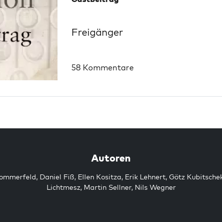
Freigänger
58 Kommentare
Autoren
Sommerfeld
,
Daniel Fiß
,
Ellen Kositza
,
Erik Lehnert
,
Götz Kubitsche
Lichtmesz
,
Martin Sellner
,
Nils Wegner