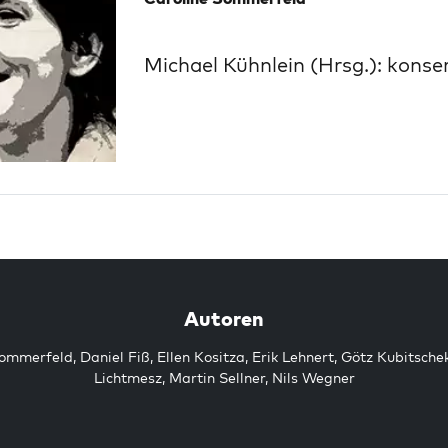
Michael Kühnlein (Hrsg.): konser
Autoren
Sommerfeld
,
Daniel Fiß
,
Ellen Kositza
,
Erik Lehnert
,
Götz Kubitsche
Lichtmesz
,
Martin Sellner
,
Nils Wegner