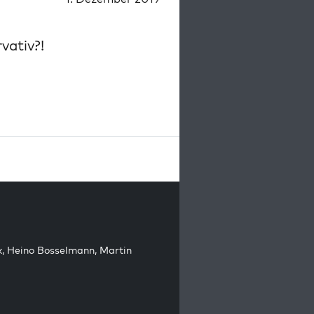
vativ?!
k
,
Heino Bosselmann
,
Martin