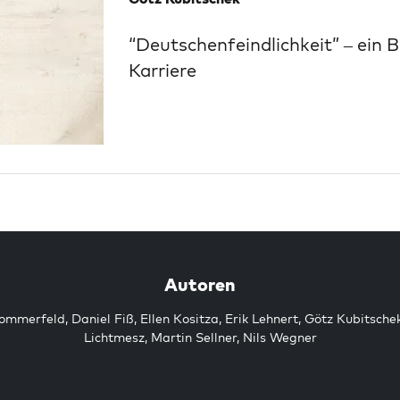
“Deutschenfeindlichkeit” – ein B
Karriere
Autoren
Sommerfeld
,
Daniel Fiß
,
Ellen Kositza
,
Erik Lehnert
,
Götz Kubitsche
Lichtmesz
,
Martin Sellner
,
Nils Wegner