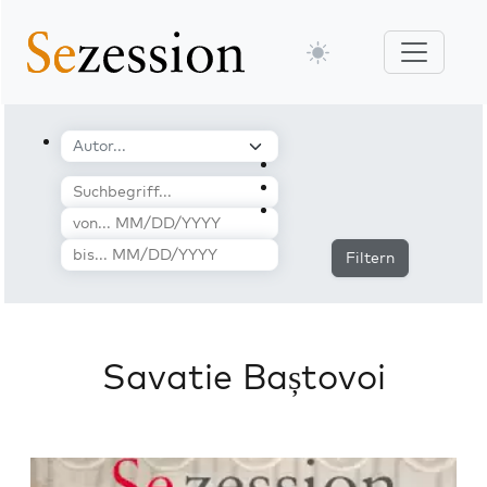
Filtern
Savatie Baștovoi