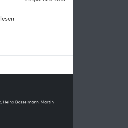
 lesen
k
,
Heino Bosselmann
,
Martin