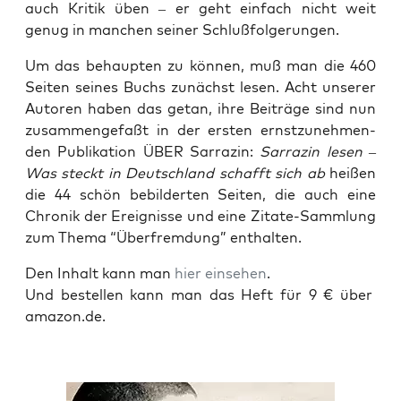
auch Kri­tik üben – er geht ein­fach nicht weit
genug in man­chen sei­ner Schlußfolgerungen.
Um das behaup­ten zu kön­nen, muß man die 460
Sei­ten sei­nes Buchs zunächst lesen. Acht unse­rer
Autoren haben das getan, ihre Bei­trä­ge sind nun
zusam­men­ge­faßt in der ers­ten ernst­zu­neh­men­
den Publi­ka­ti­on ÜBER Sar­ra­zin:
Sar­ra­zin lesen –
Was steckt in Deutsch­land schafft sich ab
hei­ßen
die 44 schön bebil­der­ten Sei­ten, die auch eine
Chro­nik der Ereig­nis­se und eine Zita­te-Samm­lung
zum The­ma “Über­frem­dung” enthalten.
Den Inhalt kann man
hier ein­se­hen
.
Und bestel­len kann man das Heft für 9 € über
amazon.de.