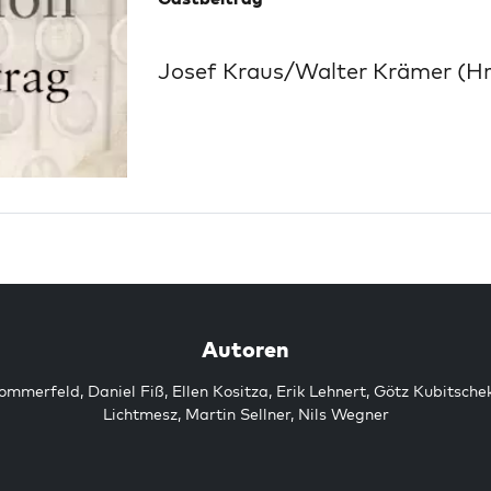
Josef Kraus/Walter Krämer (Hr
Autoren
Sommerfeld
,
Daniel Fiß
,
Ellen Kositza
,
Erik Lehnert
,
Götz Kubitsche
Lichtmesz
,
Martin Sellner
,
Nils Wegner