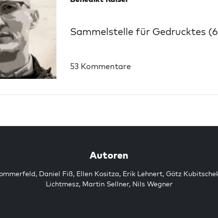
Sammelstelle für Gedrucktes (6
53 Kommentare
Autoren
Sommerfeld
,
Daniel Fiß
,
Ellen Kositza
,
Erik Lehnert
,
Götz Kubitsche
Lichtmesz
,
Martin Sellner
,
Nils Wegner