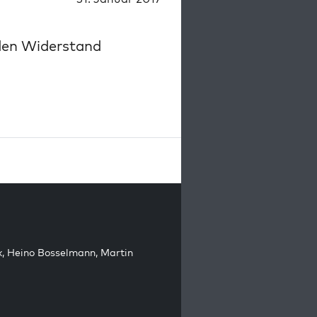
den Widerstand
k
,
Heino Bosselmann
,
Martin