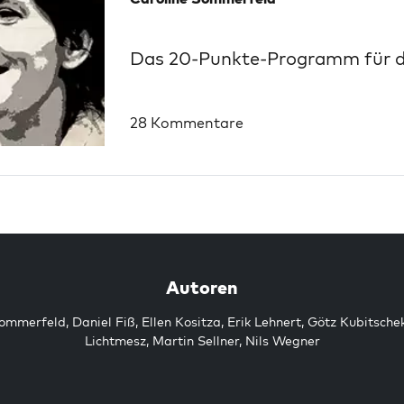
Das 20-Punkte-Programm für 
28 Kommentare
Autoren
Sommerfeld
,
Daniel Fiß
,
Ellen Kositza
,
Erik Lehnert
,
Götz Kubitsche
Lichtmesz
,
Martin Sellner
,
Nils Wegner