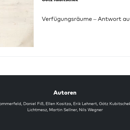
Verfügungsräume – Antwort auf
Autoren
Sommerfeld
,
Daniel Fiß
,
Ellen Kositza
,
Erik Lehnert
,
Götz Kubitsche
Lichtmesz
,
Martin Sellner
,
Nils Wegner