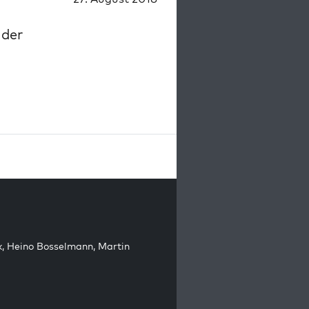
 der
k
,
Heino Bosselmann
,
Martin