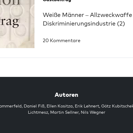
Weiße Männer – Allzweckwaffe
Diskriminierungsindustrie (2)
20 Kommentare
Autoren
Sommerfeld
,
Daniel Fiß
,
Ellen Kositza
,
Erik Lehnert
,
Götz Kubitsche
Lichtmesz
,
Martin Sellner
,
Nils Wegner