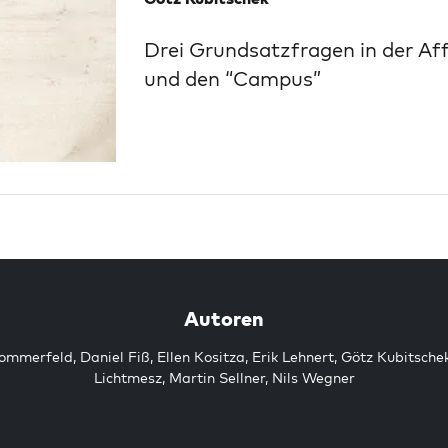
Drei Grundsatzfragen in der Af
und den “Campus”
Autoren
Sommerfeld
,
Daniel Fiß
,
Ellen Kositza
,
Erik Lehnert
,
Götz Kubitsche
Lichtmesz
,
Martin Sellner
,
Nils Wegner