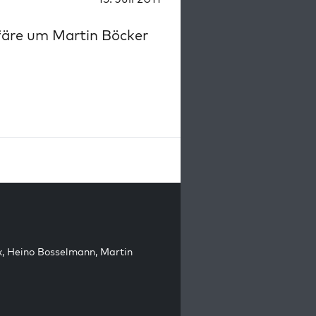
färe um Martin Böcker
k
,
Heino Bosselmann
,
Martin