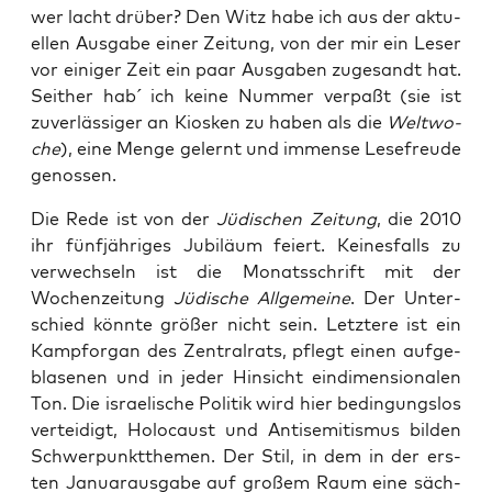
wer lacht drü­ber? Den Witz habe ich aus der aktu­
el­len Aus­ga­be einer Zei­tung, von der mir ein Leser
vor eini­ger Zeit ein paar Aus­ga­ben zuge­sandt hat.
Seit­her hab´ ich kei­ne Num­mer ver­paßt (sie ist
zuver­läs­si­ger an Kios­ken zu haben als die
Welt­wo­
che
), eine Men­ge gelernt und immense Lese­freu­de
genossen.
Die Rede ist von der
Jüdi­schen Zei­tung
, die 2010
ihr fünf­jäh­ri­ges Jubi­lä­um fei­ert. Kei­nes­falls zu
ver­wech­seln ist die Monats­schrift mit der
Wochen­zei­tung
Jüdi­sche All­ge­mei­ne
. Der Unter­
schied könn­te grö­ßer nicht sein. Letz­te­re ist ein
Kampf­or­gan des Zen­tral­rats, pflegt einen auf­ge­
bla­se­nen und in jeder Hin­sicht ein­di­men­sio­na­len
Ton. Die israe­li­sche Poli­tik wird hier bedin­gungs­los
ver­tei­digt, Holo­caust und Anti­se­mi­tis­mus bil­den
Schwer­punkt­the­men. Der Stil, in dem in der ers­
ten Janu­ar­aus­ga­be auf gro­ßem Raum eine säch­