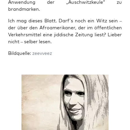
Anwen­dung der „Ausch­witz­keu­le“ zu
brandmarken.
Ich mag die­ses Blatt. Darf´s noch ein Witz sein –
der über den Afro­ame­ri­ka­ner, der im öffent­li­chen
Ver­kehrs­mit­tel eine jid­di­sche Zei­tung liest? Lie­ber
nicht – sel­ber lesen.
Bild­quel­le:
zeev­veez