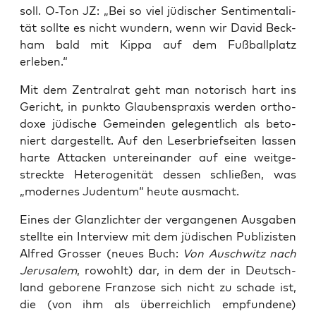
soll. O‑Ton JZ: „Bei so viel jüdi­scher Sen­ti­men­ta­li­
tät soll­te es nicht wun­dern, wenn wir David Beck­
ham bald mit Kip­pa auf dem Fuß­ball­platz
erleben.“
Mit dem Zen­tral­rat geht man noto­risch hart ins
Gericht, in punk­to Glau­bens­pra­xis wer­den ortho­
do­xe jüdi­sche Gemein­den gele­gent­lich als beto­
niert dar­ge­stellt. Auf den Leser­brief­sei­ten las­sen
har­te Atta­cken unter­ein­an­der auf eine weit­ge­
streck­te Hete­ro­ge­ni­tät des­sen schlie­ßen, was
„moder­nes Juden­tum“ heu­te ausmacht.
Eines der Glanz­lich­ter der ver­gan­ge­nen Aus­ga­ben
stell­te ein Inter­view mit dem jüdi­schen Publi­zis­ten
Alfred Gros­ser (neu­es Buch:
Von Ausch­witz nach
Jeru­sa­lem
, rowohlt) dar, in dem der in Deutsch­
land gebo­re­ne Fran­zo­se sich nicht zu scha­de ist,
die (von ihm als über­reich­lich emp­fun­de­ne)