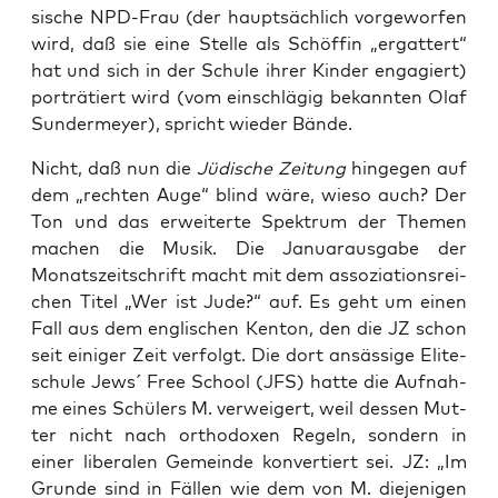
si­sche NPD-Frau (der haupt­säch­lich vor­ge­wor­fen
wird, daß sie eine Stel­le als Schöf­fin „ergat­tert“
hat und sich in der Schu­le ihrer Kin­der enga­giert)
por­trä­tiert wird (vom ein­schlä­gig bekann­ten Olaf
Sun­dermey­er), spricht wie­der Bände.
Nicht, daß nun die
Jüdi­sche Zei­tung
hin­ge­gen auf
dem „rech­ten Auge“ blind wäre, wie­so auch? Der
Ton und das erwei­ter­te Spek­trum der The­men
machen die Musik. Die Janu­ar­aus­ga­be der
Monats­zeit­schrift macht mit dem asso­zia­ti­ons­rei­
chen Titel „Wer ist Jude?“ auf. Es geht um einen
Fall aus dem eng­li­schen Ken­ton, den die JZ schon
seit eini­ger Zeit ver­folgt. Die dort ansäs­si­ge Eli­te­
schu­le Jews´ Free School (JFS) hat­te die Auf­nah­
me eines Schü­lers M. ver­wei­gert, weil des­sen Mut­
ter nicht nach ortho­do­xen Regeln, son­dern in
einer libe­ra­len Gemein­de kon­ver­tiert sei. JZ: „Im
Grun­de sind in Fäl­len wie dem von M. die­je­ni­gen