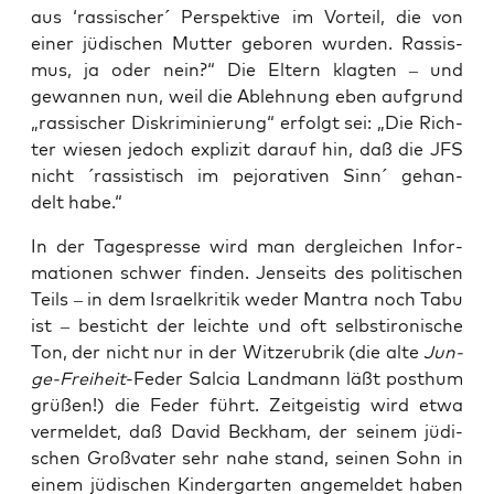
aus ‘ras­si­scher´ Per­spek­ti­ve im Vor­teil, die von
einer jüdi­schen Mut­ter gebo­ren wur­den. Ras­sis­
mus, ja oder nein?“ Die Eltern klag­ten – und
gewan­nen nun, weil die Ableh­nung eben auf­grund
„ras­si­scher Dis­kri­mi­nie­rung“ erfolgt sei: „Die Rich­
ter wie­sen jedoch expli­zit dar­auf hin, daß die JFS
nicht ´ras­sis­tisch im pejo­ra­ti­ven Sinn´ gehan­
delt habe.“
In der Tages­pres­se wird man der­glei­chen Infor­
ma­tio­nen schwer fin­den. Jen­seits des poli­ti­schen
Teils – in dem Isra­el­kri­tik weder Man­tra noch Tabu
ist – besticht der leich­te und oft selbst­iro­ni­sche
Ton, der nicht nur in der Wit­ze­ru­brik (die alte
Jun­
ge-Frei­heit
-Feder Sal­cia Land­mann läßt post­hum
grü­ßen!) die Feder führt. Zeit­geis­tig wird etwa
ver­mel­det, daß David Beck­ham, der sei­nem jüdi­
schen Groß­va­ter sehr nahe stand, sei­nen Sohn in
einem jüdi­schen Kin­der­gar­ten ange­mel­det haben