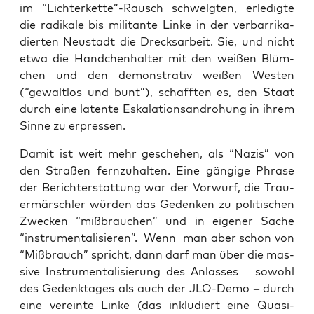
im “Lichterkette”-Rausch schwelg­ten, erle­dig­te
die radi­ka­le bis mili­tan­te Lin­ke in der ver­bar­ri­ka­
dier­ten Neu­stadt die Drecks­ar­beit. Sie, und nicht
etwa die Händ­chen­hal­ter mit den wei­ßen Blüm­
chen und den demons­tra­tiv wei­ßen Wes­ten
(“gewalt­los und bunt”), schaff­ten es, den Staat
durch eine laten­te Eska­la­ti­ons­an­dro­hung in ihrem
Sin­ne zu erpressen.
Damit ist weit mehr gesche­hen, als “Nazis” von
den Stra­ßen fern­zu­hal­ten. Eine gän­gi­ge Phra­se
der Bericht­erstat­tung war der Vor­wurf, die Trau­
er­mär­sch­ler wür­den das Geden­ken zu poli­ti­schen
Zwe­cken “miß­brauchen” und in eige­ner Sache
“instru­men­ta­li­sie­ren”. Wenn man aber schon von
“Miß­brauch” spricht, dann darf man über die mas­
si­ve Instru­men­ta­li­sie­rung des Anlas­ses – sowohl
des Gedenk­ta­ges als auch der JLO-Demo – durch
eine ver­ein­te Lin­ke (das inklu­diert eine Qua­si-