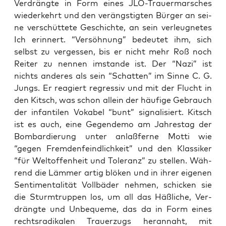
Ver­dräng­te in Form eines JLO-Trau­er­mar­sches
wie­der­kehrt und den ver­ängs­tig­ten Bür­ger an sei­
ne ver­schüt­te­te Geschich­te, an sein ver­leug­ne­tes
Ich erin­nert. “Ver­söh­nung” bedeu­tet ihm, sich
selbst zu ver­ges­sen, bis er nicht mehr Roß noch
Rei­ter zu nen­nen imstan­de ist. Der “Nazi” ist
nichts ande­res als sein “Schat­ten” im Sin­ne C. G.
Jungs. Er reagiert regres­siv und mit der Flucht in
den Kitsch, was schon allein der häu­fi­ge Gebrauch
der infan­ti­len Voka­bel “bunt” signa­li­siert. Kitsch
ist es auch, eine Gegen­de­mo am Jah­res­tag der
Bom­bar­die­rung unter anlaß­fer­ne Mot­ti wie
“gegen Frem­den­feind­lich­keit” und den Klas­si­ker
“für Welt­of­fen­heit und Tole­ranz” zu stel­len. Wäh­
rend die Läm­mer artig blö­ken und in ihrer eige­nen
Sen­ti­men­ta­li­tät Voll­bä­der neh­men, schi­cken sie
die Sturm­trup­pen los, um all das Häß­li­che, Ver­
dräng­te und Unbe­que­me, das da in Form eines
rechts­ra­di­ka­len Trau­er­zugs her­an­naht, mit