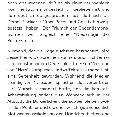
hoch anzu­rech­nen, daß er als einer der weni­gen
Kom­men­ta­to­ren unbe­stech­lich geblie­ben ist und
nun deut­lich aus­ge­spro­chen hat, daß sich die
Demo-Blo­ckie­rer “über Recht und Gesetz hin­weg­
ge­setzt“ haben. Der Tri­umph der Gegen­de­mons­
tran­ten war zugleich eine “Nie­der­la­ge des
Rechtsstaates”.
Nie­mand, der die Lage nüch­tern betrach­tet, wird
Jes­se hier wider­spre­chen kön­nen, und nüch­ter­nes
Den­ken ist in einem Deutsch­land, des­sen Ver­stand
von “Nazi”-Komplexen und ‑affek­ten ver­ne­belt ist,
eine Sel­ten­heit gewor­den. Wäh­rend die Medi­en
stän­dig von “Dres­den” spra­chen, das ver­eint den
JLO-Marsch ver­hin­dert hät­te, sah die kon­kre­te
Arbeits­tei­lung anders aus: Wäh­rend sich in der
Alt­stadt die Bür­ger­li­chen, die sau­ber blei­ben wol­
len­den Poli­ti­ker und die eher weich-gut­mensch­lich
Moti­vier­ten risi­ko­los an den Händ­chen hiel­ten und