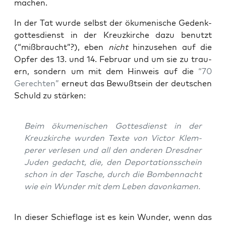
machen.
In der Tat wur­de selbst der öku­me­ni­sche Gedenk­
got­tes­dienst in der Kreuz­kir­che dazu benutzt
(“miß­braucht”?), eben
nicht
hin­zu­se­hen auf die
Opfer des 13. und 14. Febru­ar und um sie zu trau­
ern, son­dern um mit dem Hin­weis auf die
“70
Gerech­ten”
erneut das Bewußt­sein der deut­schen
Schuld zu stärken:
Beim öku­me­ni­schen Got­tes­dienst in der
Kreuz­kir­che wur­den Tex­te von Vic­tor Klem­
pe­rer ver­le­sen und all den ande­ren Dresd­ner
Juden gedacht, die, den Depor­ta­ti­ons­schein
schon in der Tasche, durch die Bom­ben­nacht
wie ein Wun­der mit dem Leben davonkamen.
In die­ser Schief­la­ge ist es kein Wun­der, wenn das