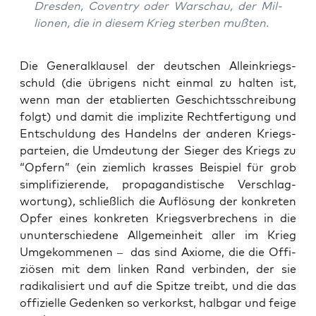
Dres­den, Coven­try oder War­schau, der Mil­
lio­nen, die in die­sem Krieg ster­ben mußten.
Die Gene­ral­klau­sel der deut­schen Allein­kriegs­
schuld (die übri­gens nicht ein­mal zu hal­ten ist,
wenn man der eta­blier­ten Geschichts­schrei­bung
folgt) und damit die impli­zi­te Recht­fer­ti­gung und
Ent­schul­dung des Han­delns der ande­ren Kriegs­
par­tei­en, die Umdeu­tung der Sie­ger des Kriegs zu
“Opfern” (ein ziem­lich kras­ses Bei­spiel für grob
sim­pli­fi­zie­ren­de, pro­pa­gan­dis­ti­sche Ver­schlag­
wor­tung), schließ­lich die Auf­lö­sung der kon­kre­ten
Opfer eines kon­kre­ten Kriegs­ver­bre­chens in die
unun­ter­schie­de­ne All­ge­mein­heit aller im Krieg
Umge­kom­me­nen – das sind Axio­me, die die Offi­
ziö­sen mit dem lin­ken Rand ver­bin­den, der sie
radi­ka­li­siert und auf die Spit­ze treibt, und die das
offi­zi­el­le Geden­ken so ver­korkst, halb­gar und fei­ge