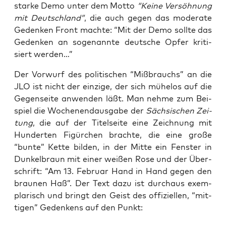
star­ke Demo unter dem Mot­to
“Kei­ne Ver­söh­nung
mit Deutsch­land”
, die auch gegen das mode­ra­te
Geden­ken Front mach­te: “Mit der Demo soll­te das
Geden­ken an soge­nann­te deut­sche Opfer kri­ti­
siert werden…”
Der Vor­wurf des poli­ti­schen “Miß­brauchs” an die
JLO ist nicht der ein­zi­ge, der sich mühe­los auf die
Gegen­sei­te anwen­den läßt. Man neh­me zum Bei­
spiel die Wochen­end­aus­ga­be der
Säch­si­schen Zei­
tung
, die auf der Titel­sei­te eine Zeich­nung mit
Hun­der­ten Figür­chen brach­te, die eine gro­ße
“bun­te” Ket­te bil­den, in der Mit­te ein Fens­ter in
Dun­kel­braun mit einer wei­ßen Rose und der Über­
schrift: “Am 13. Febru­ar Hand in Hand gegen den
brau­nen Haß”. Der Text dazu ist durch­aus exem­
pla­risch und bringt den Geist des offi­zi­el­len, “mit­
ti­gen” Geden­kens auf den Punkt: