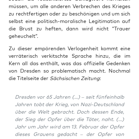
müs­sen, um alle ande­ren Ver­bre­chen des Krie­ges
zu recht­fer­ti­gen oder zu beschö­ni­gen und um sich
selbst eine poli­tisch-mora­li­sche Legi­ti­ma­ti­on auf
die Brust zu hef­ten, dann wird nicht “Trau­er
geheuchelt”.
Zu die­ser empö­ren­den Ver­lo­gen­heit kommt eine
ver­rä­te­risch ver­kitsch­te Spra­che hin­zu, die im
Kern all das ent­hält, was das offi­zi­el­le Geden­ken
von Dres­den so pro­ble­ma­tisch macht. Noch­mal
die Titel­sei­te der
Säch­si­schen Zei­tung
:
Dres­den vor 65 Jah­ren (…) – seit fünf­ein­halb
Jah­ren tobt der Krieg, von Nazi-Deutsch­land
über die Welt gebracht. Doch des­sen Ende,
der Sieg der Opfer über die Täter, naht. (…)
Jahr um Jahr wird am 13. Febru­ar der Opfer
die­ses Grau­ens gedacht – der Opfer von