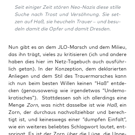
Seit eini­ger Zeit stö­ren Neo-Nazis die­se stil­le
Suche nach Trost und Ver­söh­nung. Sie set­
zen auf Haß, sie heu­cheln Trau­er – und besu­
deln damit die Opfer und damit Dresden.
Nun gibt es an dem JLO-Marsch und dem Milieu,
das ihn trägt, vie­les zu kri­ti­sie­ren (ich und ande­re
haben dies hier im Netz-Tage­buch auch aus­führ­
lich getan). In der Kon­zep­ti­on, dem dekla­rier­ten
Anlie­gen und dem Stil des Trau­er­mar­sches kann
ich nun beim bes­ten Wil­len kei­nen “Haß” ent­de­
cken (genau­so­we­nig wie irgend­et­was “Unde­mo­
kra­ti­sches”). Statt­des­sen sah ich aller­dings eine
Men­ge
Zorn,
was nicht das­sel­be ist wie
Haß,
ein
Zorn, der durch­aus nach­voll­zieh­bar und berech­
tigt ist, und kei­nes­wegs einer “dump­fen Ein­falt”,
wie ein wei­te­res belieb­tes Schlag­wort lau­tet, ent­
springt. Es ist der Zorn über die Lüge, die Unge­