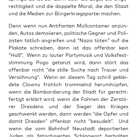
rech­tig­keit und die dop­pel­te Moral, die den Staat
und die Medi­en zur Bür­ger­kriegs­par­tei machen.
Denn wenn nun Anti­fan­ten Müll­con­tai­ner anzün­
den, Autos demo­lie­ren, poli­ti­sche Geg­ner und Poli­
zis­ten tät­lich angrei­fen und “Nazis töten” auf die
Pla­ka­te schrei­ben, dann ist das offen­bar kein
“Haß”. Wenn zu lau­ter Par­ty­mu­sik und Volks­fest­
stim­mung Pogo getanzt wird, dann stört das
offen­bar nicht “die stil­le Suche nach Trau­er und
Ver­söh­nung”. Wenn an die­sem Tag schrill geklei­
de­te Clowns fröh­lich trom­melnd her­um­hüp­fen,
wenn die Bom­bar­die­rung der Stadt für gerecht­
fer­tigt erklärt wird, wenn die Fah­nen der Zer­stö­
rer Dres­dens und der Sie­ger des Krie­ges
geschwenkt wer­den, dann wer­den “die Opfer und
damit Dres­den” offen­bar nicht “besu­delt”. Und
wenn die vom Bahn­hof Neu­stadt depor­tier­ten
Juden als feti­schi­sier­tes Schlag­wort her­hal­ten