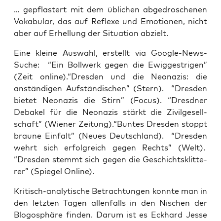
… gepflas­tert mit dem übli­chen abge­dro­sche­nen
Voka­bu­lar, das auf Refle­xe und Emo­tio­nen, nicht
aber auf Erhel­lung der Situa­ti­on abzielt.
Eine klei­ne Aus­wahl, erstellt via Goog­le-News-
Suche: “Ein Boll­werk gegen die Ewig­gest­ri­gen”
(Zeit online).“Dresden und die Neo­na­zis: die
anstän­di­gen Auf­stän­di­schen” (Stern). “Dres­den
bie­tet Neo­na­zis die Stirn” (Focus). “Dresd­ner
Deba­kel für die Neo­na­zis stärkt die Zivil­ge­sell­
schaft” (Wie­ner Zeitung).“Buntes Dres­den stoppt
brau­ne Ein­falt” (Neu­es Deutsch­land). “Dres­den
wehrt sich erfolg­reich gegen Rechts” (Welt).
“Dres­den stemmt sich gegen die Geschichts­klit­te­
rer” (Spie­gel Online).
Kri­tisch-ana­ly­ti­sche Betrach­tun­gen konn­te man in
den letz­ten Tagen allen­falls in den Nischen der
Blogo­sphä­re fin­den. Dar­um ist es Eck­hard Jes­se