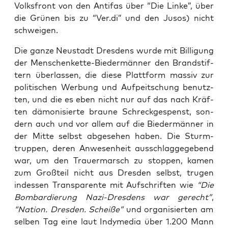
Volks­front von den Anti­fas über “Die Lin­ke”, über
die Grü­nen bis zu “Ver.di” und den Jusos) nicht
schweigen.
Die gan­ze Neu­stadt Dres­dens wur­de mit Bil­li­gung
der Men­schen­ket­te-Bie­der­män­ner den Brand­stif­
tern über­las­sen, die die­se Platt­form mas­siv zur
poli­ti­schen Wer­bung und Auf­peit­schung benutz­
ten, und die es eben nicht nur auf das nach Kräf­
ten dämo­ni­sier­te brau­ne Schreck­ge­spenst, son­
dern auch und vor allem auf die Bie­der­män­ner in
der Mit­te selbst abge­se­hen haben. Die Sturm­
trup­pen, deren Anwe­sen­heit aus­schlag­ge­ge­bend
war, um den Trau­er­marsch zu stop­pen, kamen
zum Groß­teil nicht aus Dres­den selbst, tru­gen
indes­sen Trans­pa­ren­te mit Auf­schrif­ten wie
“Die
Bom­bar­die­rung Nazi-Dres­dens war gerecht”
,
“Nati­on. Dres­den. Schei­ße”
und orga­ni­sier­ten am
sel­ben Tag eine laut Indy­me­dia über 1.200 Mann