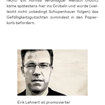
recht? Ein nor­mal ver­an­lag­ter Mensch (huch!)
käme spä­tes­tens hier ins Grü­beln und wür­de (viel­
leicht nicht unbe­dingt Scho­pen­hau­er fol­gen) das
Gefäl­lig­keits­gut­ach­ten zumin­dest in den Papier­
korb befördern.
Erik Lehnert ist promovierter