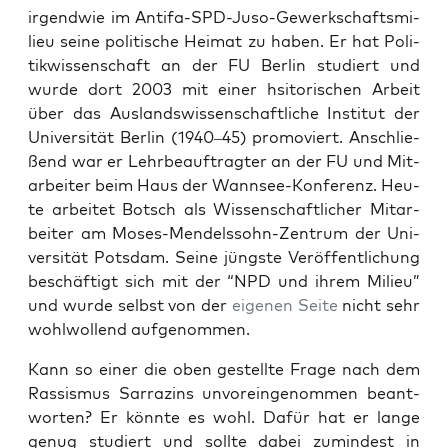
irgend­wie im Anti­fa-SPD-Juso-Gewerk­schafts­mi­
lieu sei­ne poli­ti­sche Hei­mat zu haben. Er hat Poli­
tik­wis­sen­schaft an der FU Ber­lin stu­diert und
wur­de dort 2003 mit einer hsi­to­ri­schen Arbeit
über das Aus­lands­wis­sen­schaft­li­che Insti­tut der
Uni­ver­si­tät Ber­lin (1940–45) pro­mo­viert. Anschlie­
ßend war er Lehr­be­auf­trag­ter an der FU und Mit­
ar­bei­ter beim Haus der Wann­see-Kon­fe­renz. Heu­
te arbei­tet Botsch als Wis­sen­schaft­li­cher Mit­ar­
bei­ter am Moses-Men­dels­sohn-Zen­trum der Uni­
ver­si­tät Pots­dam. Sei­ne jüngs­te Ver­öf­fent­li­chung
beschäf­tigt sich mit der “NPD und ihrem Milieu”
und wur­de selbst von der
eige­nen Sei­te
nicht sehr
wohl­wol­lend aufgenommen.
Kann so einer die oben gestell­te Fra­ge nach dem
Ras­sis­mus Sar­ra­zins unvor­ein­ge­nom­men beant­
wor­ten? Er könn­te es wohl. Dafür hat er lan­ge
genug stu­diert und soll­te dabei zumin­dest in