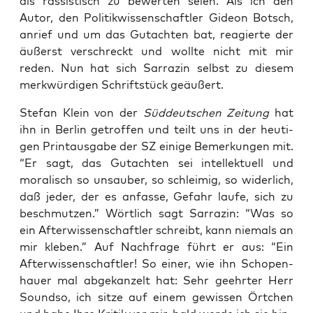
als ras­sis­tisch zu bewer­ten sei­en. Als ich den
Autor, den Poli­tik­wis­sen­schaft­ler Gideon Botsch,
anrief und um das Gut­ach­ten bat, reagier­te der
äußerst ver­schreckt und woll­te nicht mit mir
reden. Nun hat sich Sar­ra­zin selbst zu die­sem
merk­wür­di­gen Schrift­stück geäußert.
Ste­fan Klein von der
Süd­deut­schen Zei­tung
hat
ihn in Ber­lin getrof­fen und teilt uns in der heu­ti­
gen Print­aus­ga­be der SZ eini­ge Bemer­kun­gen mit.
“Er sagt, das Gut­ach­ten sei intel­lek­tu­ell und
mora­lisch so unsau­ber, so schlei­mig, so wider­lich,
daß jeder, der es anfas­se, Gefahr lau­fe, sich zu
beschmut­zen.” Wört­lich sagt Sar­ra­zin: “Was so
ein After­wis­sen­schaft­ler schreibt, kann nie­mals an
mir kle­ben.” Auf Nach­fra­ge führt er aus: “Ein
After­wis­sen­schaft­ler! So einer, wie ihn Scho­pen­
hau­er mal abge­kan­zelt hat: Sehr geehr­ter Herr
Sound­so, ich sit­ze auf einem gewis­sen Ört­chen