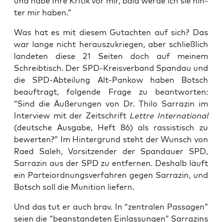
und habe Ihre Kri­tik vor mir, bald wer­de ich sie hin­
ter mir haben.”
Was hat es mit die­sem Gut­ach­ten auf sich? Das
war lan­ge nicht her­aus­zu­krie­gen, aber schließ­lich
lan­de­ten die­se 21 Sei­ten doch auf mei­nem
Schreib­tisch. Der SPD-Kreis­ver­band Span­dau und
die SPD-Abtei­lung Alt-Pan­kow haben Botsch
beauf­tragt, fol­gen­de Fra­ge zu beant­wor­ten:
“Sind die Äuße­run­gen von Dr. Thi­lo Sar­ra­zin im
Inter­view mit der Zeit­schrift
Lett­re Inter­na­tio­nal
(deut­sche Aus­ga­be, Heft 86) als ras­sis­tisch zu
bewer­ten?” Im Hin­ter­grund steht der Wunsch von
Raed Saleh, Vor­sit­zen­der der Span­dau­er SPD,
Sar­ra­zin aus der SPD zu ent­fer­nen. Des­halb läuft
ein Par­tei­ord­nungs­ver­fah­ren gegen Sar­ra­zin, und
Botsch soll die Muni­ti­on liefern.
Und das tut er auch brav. In “zen­tra­len Pas­sa­gen”
sei­en die “bean­stan­de­ten Ein­las­sun­gen” Sar­ra­zins