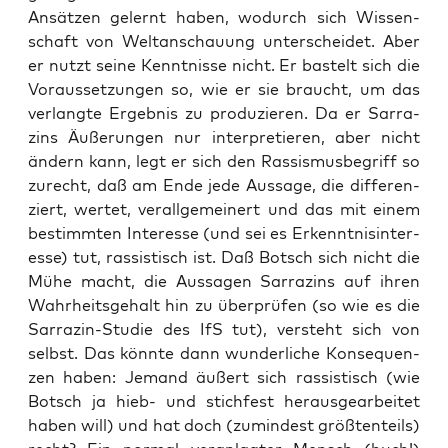
Ansät­zen gelernt haben, wodurch sich Wis­sen­
schaft von Welt­an­schau­ung unter­schei­det. Aber
er nutzt sei­ne Kennt­nis­se nicht. Er bas­telt sich die
Vor­aus­set­zun­gen so, wie er sie braucht, um das
ver­lang­te Ergeb­nis zu pro­du­zie­ren. Da er Sar­ra­
zins Äuße­run­gen nur inter­pre­tie­ren, aber nicht
ändern kann, legt er sich den Ras­sis­mus­be­griff so
zurecht, daß am Ende jede Aus­sa­ge, die dif­fe­ren­
ziert, wer­tet, ver­all­ge­mei­nert und das mit einem
bestimm­ten Inter­es­se (und sei es Erkennt­nis­in­ter­
es­se) tut, ras­sis­tisch ist. Daß Botsch sich nicht die
Mühe macht, die Aus­sa­gen Sar­ra­zins auf ihren
Wahr­heits­ge­halt hin zu über­prü­fen (so wie es die
Sar­ra­zin-Stu­die des IfS tut), ver­steht sich von
selbst. Das könn­te dann wun­der­li­che Kon­se­quen­
zen haben: Jemand äußert sich ras­sis­tisch (wie
Botsch ja hieb- und stich­fest her­aus­ge­ar­bei­tet
haben will) und hat doch (zumin­dest größ­ten­teils)