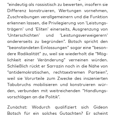
“ein­deu­tig als ras­sis­tisch zu bewer­ten, inso­fern sie
Dif­fe­renz kon­stru­ie­ren, Wer­tun­gen vor­neh­men,
Zuschrei­bun­gen ver­all­ge­mei­nern und die Funk­ti­on
erken­nen las­sen, die Pri­vi­le­gie­rung von ‘Leis­tungs­
trä­gern’ und ‘Eli­ten’ einer­seits, Aus­gren­zung von
‘Unter­schich­ten’ und ‘Leis­tungs­ver­wei­ge­rern’
ande­rer­seits zu begrün­den”. Botsch spricht den
“bean­stan­de­ten Ein­las­sun­gen” sogar eine “beson­
de­re Radi­ka­li­tät” zu, weil sie wie­der­holt die “Mög­
lich­keit einer Ver­än­de­rung” ver­nei­nen wür­den.
Schließ­lich rückt er Sar­ra­zin noch in die Nähe von
“anti­de­mo­kra­ti­schen, rechts­extre­men Par­tei­en”,
weil sie Vor­ur­tei­le zum Zwe­cke des insze­nier­ten
Tabu­bruchs mobi­li­sie­ren und kon­stru­ie­ren wür­
den, ver­bun­den mit weit­rei­chen­den “Hand­lungs­
vor­schlä­gen an die Politik”.
Zunächst: Wodurch qua­li­fi­ziert sich Gideon
Botsch für ein sol­ches Gut­ach­ten? Er scheint