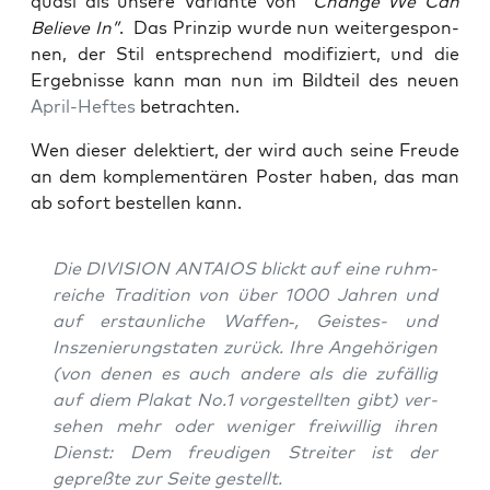
qua­si als unse­re Vari­an­te von
“Chan­ge We Can
Belie­ve In”
. Das Prin­zip wur­de nun wei­ter­ge­spon­
nen, der Stil ent­spre­chend modi­fi­ziert, und die
Ergeb­nis­se kann man nun im Bild­teil des neu­en
April-Hef­tes
betrachten.
Wen die­ser delek­tiert, der wird auch sei­ne Freu­de
an dem kom­ple­men­tä­ren Pos­ter haben, das man
ab sofort bestel­len kann.
Die DIVISION ANTAIOS blickt auf eine ruhm­
rei­che Tra­di­ti­on von über 1000 Jah­ren und
auf erstaun­li­che Waffen‑, Geis­tes- und
Insze­nie­rungs­ta­ten zurück. Ihre Ange­hö­ri­gen
(von denen es auch ande­re als die zufäl­lig
auf diem Pla­kat No.1 vor­ge­stell­ten gibt) ver­
se­hen mehr oder weni­ger frei­wil­lig ihren
Dienst: Dem freu­di­gen Strei­ter ist der
gepreß­te zur Sei­te gestellt.