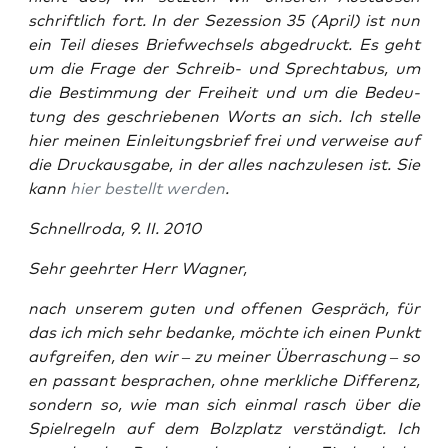
schrift­lich fort. In der
Sezes­si­on
35 (April) ist nun
ein Teil die­ses Brief­wech­sels abge­druckt. Es geht
um die Fra­ge der Schreib- und Sprech­ta­bus, um
die Bestim­mung der Frei­heit und um die Bedeu­
tung des geschrie­be­nen Worts an sich. Ich stel­le
hier mei­nen Ein­lei­tungs­brief frei und ver­wei­se auf
die Druck­aus­ga­be, in der alles nach­zu­le­sen ist. Sie
kann
hier bestellt wer­den
.
Schnell­ro­da, 9. II. 2010
Sehr geehr­ter Herr Wagner,
nach unse­rem guten und offe­nen Gespräch, für
das ich mich sehr bedan­ke, möch­te ich einen Punkt
auf­grei­fen, den wir – zu mei­ner Über­ra­schung – so
en pas­sant bespra­chen, ohne merk­li­che Dif­fe­renz,
son­dern so, wie man sich ein­mal rasch über die
Spiel­re­geln auf dem Bolz­platz ver­stän­digt. Ich