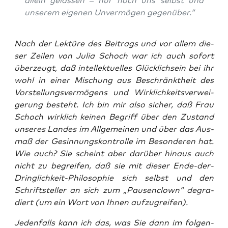
allein gelas­sen – nur noch uns selbst und
unse­rem eige­nen Unver­mö­gen gegenüber.“
Nach der Lek­tü­re des Bei­trags und vor allem die­
ser Zei­len von Julia Scho­ch war ich auch sofort
über­zeugt, daß intel­lek­tu­el­les Glück­lich­sein bei ihr
wohl in einer Mischung aus Beschränkt­heit des
Vor­stel­lungs­ver­mö­gens und Wirk­lich­keits­ver­wei­
ge­rung besteht. Ich bin mir also sicher, daß Frau
Scho­ch wirk­lich kei­nen Begriff über den Zustand
unse­res Lan­des im All­ge­mei­nen und über das Aus­
maß der Gesin­nungs­kon­trol­le im Beson­de­ren hat.
Wie auch? Sie scheint aber dar­über hin­aus auch
nicht zu begrei­fen, daß sie mit die­ser Ende-der-
Dring­lich­keit-Phi­lo­so­phie sich selbst und den
Schrift­stel­ler an sich zum „Pau­sen­clown“ degra­
diert (um ein Wort von Ihnen aufzugreifen).
Jeden­falls kann ich das, was Sie dann im fol­gen­