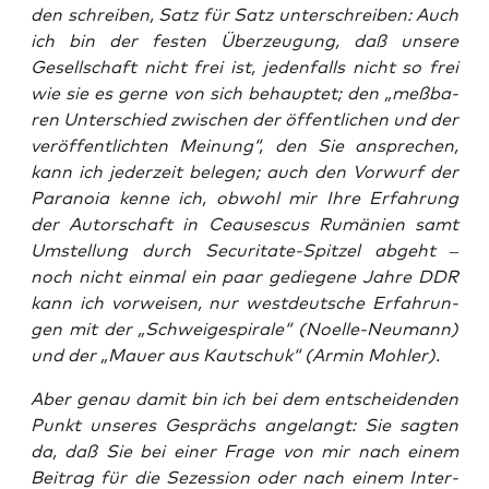
den schrei­ben, Satz für Satz unter­schrei­ben: Auch
ich bin der fes­ten Über­zeu­gung, daß unse­re
Gesell­schaft nicht frei ist, jeden­falls nicht so frei
wie sie es ger­ne von sich behaup­tet; den „meß­ba­
ren Unter­schied zwi­schen der öffent­li­chen und der
ver­öf­fent­lich­ten Mei­nung“, den Sie anspre­chen,
kann ich jeder­zeit bele­gen; auch den Vor­wurf der
Para­noia ken­ne ich, obwohl mir Ihre Erfah­rung
der Autor­schaft in Ceau­ses­cus Rumä­ni­en samt
Umstel­lung durch Secu­ri­ta­te-Spit­zel abgeht –
noch nicht ein­mal ein paar gedie­ge­ne Jah­re DDR
kann ich vor­wei­sen, nur west­deut­sche Erfah­run­
gen mit der „Schwei­ge­spi­ra­le“ (Noel­le-Neu­mann)
und der „Mau­er aus Kau­tschuk“ (Armin Mohler).
Aber genau damit bin ich bei dem ent­schei­den­den
Punkt unse­res Gesprächs ange­langt: Sie sag­ten
da, daß Sie bei einer Fra­ge von mir nach einem
Bei­trag für die Sezes­si­on oder nach einem Inter­