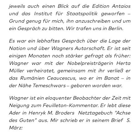
jeweils auch einen Blick auf die
Edi­ti­on Antai­os
und das
Insti­tut für Staats­po­li­tik
gewor­fen –
Grund genug für mich, ihn anzu­schrei­ben und um
ein Gespräch zu bit­ten. Wir tra­fen uns in Berlin.
Es war ein leb­haf­tes Gespräch über die Lage der
Nati­on und über Wag­ners Autor­schaft. Er ist seit
eini­gen Mona­ten noch stär­ker gefragt als frü­her:
Wag­ner war mit der Nobel­preis­trä­ge­rin Her­ta
Mül­ler ver­hei­ra­tet, gemein­sam mit ihr ver­ließ er
das Rumä­ni­en Ceauces­cus, wo er im Banat – in
der Nähe Teme­schwars – gebo­ren wor­den war.
Wag­ner ist ein elo­quen­ter Beob­ach­ter der Zeit mit
Nei­gung zum Feuil­le­ton-Kom­men­tar. Er lebt die­se
Ader in Hen­ryk M. Bro­ders Netz­ta­ge­buch “Ach­se
des Guten” aus. Mir schrieb er in sei­nem Brief 5.
März: