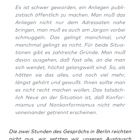
Es ist schwer gewor­den, ein Anlie­gen publi­
zis­tisch öffent­lich zu machen. Man muß das
Anlie­gen nicht nur dem Adres­sa­ten nahe
brin­gen, man muß es auch am Jar­gon vor­bei
schmug­geln. Das gelingt manch­mal, und
manch­mal gelingt es nicht. Für bei­de Situa­
tio­nen gibt es zahl­rei­che Grün­de. Man muß
davon aus­ge­hen, daß fast alle, an die man
sich wen­det, höchst gelang­weilt sind. So, als
hät­ten sie das alles, und noch viel mehr,
längst gehört und gewußt. Ihnen soll­te man
es nicht recht machen wol­len. Das tat­säch­
lich Neue an der Situa­ti­on ist, daß Kon­for­
mis­mus und Non­kon­for­mis­mus nicht mehr
von­ein­an­der getrennt erscheinen.
Die zwei Stun­den des Gesprächs in Ber­lin reich­ten
nicht aus, wir setz­ten wir unse­ren Aus­tausch