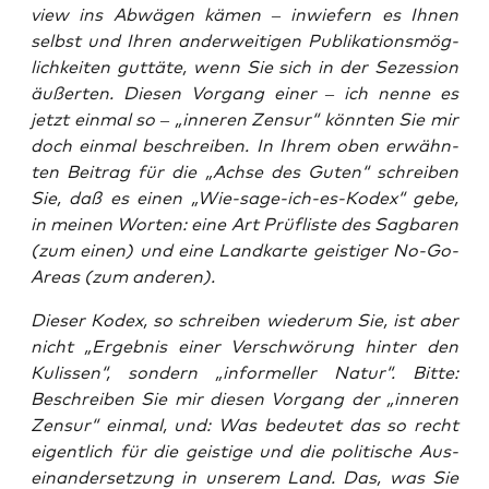
view ins Abwä­gen kämen – inwie­fern es Ihnen
selbst und Ihren ander­wei­ti­gen Publi­ka­ti­ons­mög­
lich­kei­ten gut­tä­te, wenn Sie sich in der Sezes­si­on
äußer­ten. Die­sen Vor­gang einer – ich nen­ne es
jetzt ein­mal so – „inne­ren Zen­sur“ könn­ten Sie mir
doch ein­mal beschrei­ben. In Ihrem oben erwähn­
ten Bei­trag für die „Ach­se des Guten“ schrei­ben
Sie, daß es einen „Wie-sage-ich-es-Kodex“ gebe,
in mei­nen Wor­ten: eine Art Prüf­lis­te des Sag­ba­ren
(zum einen) und eine Land­kar­te geis­ti­ger No-Go-
Are­as (zum anderen).
Die­ser Kodex, so schrei­ben wie­der­um Sie, ist aber
nicht „Ergeb­nis einer Ver­schwö­rung hin­ter den
Kulis­sen“, son­dern „infor­mel­ler Natur“. Bit­te:
Beschrei­ben Sie mir die­sen Vor­gang der „inne­ren
Zen­sur“ ein­mal, und: Was bedeu­tet das so recht
eigent­lich für die geis­ti­ge und die poli­ti­sche Aus­
ein­an­der­set­zung in unse­rem Land. Das, was Sie