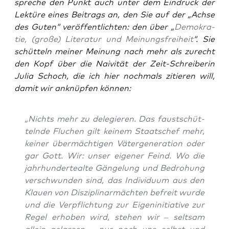
spre­che den Punkt auch unter dem Ein­druck der
Lek­tü­re eines Bei­trags an, den Sie auf der „Ach­se
des Guten“ ver­öf­fent­lich­ten: den über „
Demo­kra­
tie, (gro­ße) Lite­ra­tur und Mei­nungs­frei­heit
“. Sie
schüt­teln mei­ner Mei­nung nach mehr als zurecht
den Kopf über die Nai­vi­tät der Zeit-Schrei­be­rin
Julia Scho­ch, die ich hier noch­mals zitie­ren will,
damit wir anknüp­fen können:
„Nichts mehr zu dele­gie­ren. Das faust­schüt­
teln­de Flu­chen gilt kei­nem Staats­chef mehr,
kei­ner über­mäch­ti­gen Väter­ge­nera­ti­on oder
gar Gott. Wir: unser eige­ner Feind. Wo die
jahr­hun­der­te­al­te Gän­ge­lung und Bedro­hung
ver­schwun­den sind, das Indi­vi­du­um aus den
Klau­en von Dis­zi­pli­nar­mäch­ten befreit wur­de
und die Ver­pflich­tung zur Eigen­in­itia­ti­ve zur
Regel erho­ben wird, ste­hen wir – selt­sam