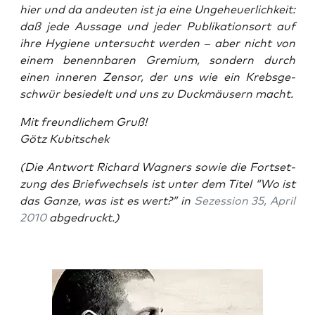
hier und da andeu­ten ist ja eine Unge­heu­er­lich­keit:
daß jede Aus­sa­ge und jeder Publi­ka­ti­ons­ort auf
ihre Hygie­ne unter­sucht wer­den – aber nicht von
einem benenn­ba­ren Gre­mi­um, son­dern durch
einen inne­ren Zen­sor, der uns wie ein Krebs­ge­
schwür besie­delt und uns zu Duck­mäu­sern macht.
Mit freund­li­chem Gruß!
Götz Kubitschek
(Die Ant­wort Richard Wag­ners sowie die Fort­set­
zung des Brief­wech­sels ist unter dem Titel “Wo ist
das Gan­ze, was ist es wert?” in
Sezes­si­on 35, April
2010
abgedruckt.)