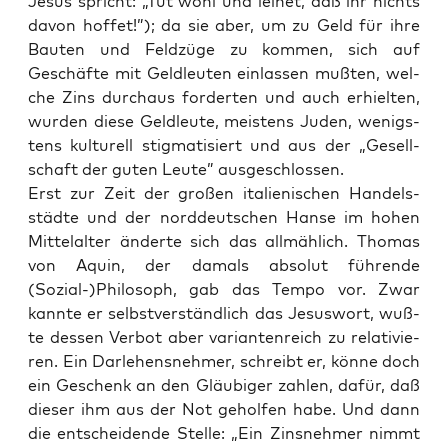
Jesus spricht: „Tut wohl und lei­het, daß ihr nichts
davon hof­fet!”); da sie aber, um zu Geld für ihre
Bau­ten und Feld­zü­ge zu kom­men, sich auf
Geschäf­te mit Geld­leu­ten ein­las­sen muß­ten, wel­
che Zins durch­aus for­der­ten und auch erhiel­ten,
wur­den die­se Geld­leu­te, meis­tens Juden, wenigs­
tens kul­tu­rell stig­ma­ti­siert und aus der „Gesell­
schaft der guten Leu­te” ausgeschlossen.
Erst zur Zeit der gro­ßen ita­lie­ni­schen Han­dels­
städ­te und der nord­deut­schen Han­se im hohen
Mit­tel­al­ter änder­te sich das all­mäh­lich. Tho­mas
von Aquin, der damals abso­lut füh­ren­de
(Sozial-)Philosoph, gab das Tem­po vor. Zwar
kann­te er selbst­ver­ständ­lich das Jesus­wort, wuß­
te des­sen Ver­bot aber vari­an­ten­reich zu rela­ti­vie­
ren. Ein Dar­le­hens­neh­mer, schreibt er, kön­ne doch
ein Geschenk an den Gläu­bi­ger zah­len, dafür, daß
die­ser ihm aus der Not gehol­fen habe. Und dann
die ent­schei­den­de Stel­le: „Ein Zins­neh­mer nimmt