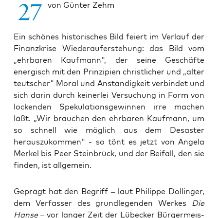
von Günter Zehm
Ein schönes historisches Bild feiert im Verlauf der
Finanzkrise Wiederauferstehung: das Bild vom
„ehrbaren Kaufmann", der seine Geschäfte
energisch mit den Prinzipien christlicher und „alter
teutscher" Moral und Anständigkeit verbindet und
sich darin durch keinerlei Versuchung in Form von
lockenden Spekulationsgewinnen irre machen
läßt. „Wir brauchen den ehrbaren Kaufmann, um
so schnell wie möglich aus dem Desaster
herauszukommen" - so tönt es jetzt von Angela
Merkel bis Peer Steinbrück, und der Beifall, den sie
finden, ist allgemein.
Geprägt hat den Begriff – laut Phil­ip­pe Dol­lin­ger,
dem Ver­fas­ser des grund­le­gen­den Wer­kes
Die
Han­se
– vor lan­ger Zeit der Lübe­cker Bür­ger­meis­