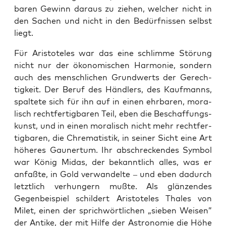
ba­ren Gewinn dar­aus zu zie­hen, wel­cher nicht in
den Sachen und nicht in den Bedürf­nis­sen selbst
liegt.
Für Aris­to­te­les war das eine schlim­me Stö­rung
nicht nur der öko­no­mi­schen Har­mo­nie, son­dern
auch des mensch­li­chen Grund­werts der Gerech­
tig­keit. Der Beruf des Händ­lers, des Kauf­manns,
spal­te­te sich für ihn auf in einen ehr­ba­ren, mora­
lisch recht­fer­tig­ba­ren Teil, eben die Beschaf­fungs­
kunst, und in einen mora­lisch nicht mehr recht­fer­
tig­ba­ren, die Chre­ma­tis­tik, in sei­ner Sicht eine Art
höhe­res Gau­ner­tum. Ihr abschre­cken­des Sym­bol
war König Midas, der bekannt­lich alles, was er
anfaß­te, in Gold ver­wan­del­te – und eben dadurch
letzt­lich ver­hun­gern muß­te. Als glän­zen­des
Gegen­bei­spiel schil­dert Aris­to­te­les Tha­les von
Milet, einen der sprich­wört­li­chen „sie­ben Wei­sen”
der Anti­ke, der mit Hil­fe der Astro­no­mie die Höhe