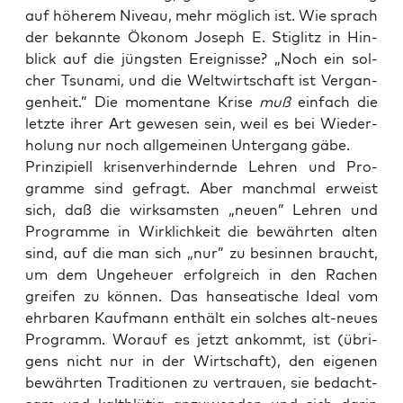
auf höhe­rem Niveau, mehr mög­lich ist. Wie sprach
der bekann­te Öko­nom Joseph E. Stig­litz in Hin­
blick auf die jüngs­ten Ereig­nis­se? „Noch ein sol­
cher Tsu­na­mi, und die Welt­wirt­schaft ist Ver­gan­
gen­heit.” Die momen­ta­ne Kri­se
muß
ein­fach die
letz­te ihrer Art gewe­sen sein, weil es bei Wie­der­
ho­lung nur noch all­ge­mei­nen Unter­gang gäbe.
Prin­zi­pi­ell kri­sen­ver­hin­dern­de Leh­ren und Pro­
gram­me sind gefragt. Aber manch­mal erweist
sich, daß die wirk­sams­ten „neu­en” Leh­ren und
Pro­gram­me in Wirk­lich­keit die bewähr­ten alten
sind, auf die man sich „nur” zu besin­nen braucht,
um dem Unge­heu­er erfolg­reich in den Rachen
grei­fen zu kön­nen. Das han­sea­ti­sche Ide­al vom
ehr­ba­ren Kauf­mann ent­hält ein sol­ches alt-neu­es
Pro­gramm. Wor­auf es jetzt ankommt, ist (übri­
gens nicht nur in der Wirt­schaft), den eige­nen
bewähr­ten Tra­di­tio­nen zu ver­trau­en, sie bedacht­