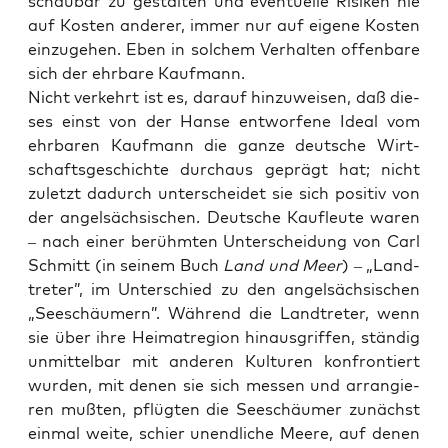
schau­bar zu gestal­ten und even­tu­el­le Risi­ken nie
auf Kos­ten ande­rer, immer nur auf eige­ne Kos­ten
ein­zu­ge­hen. Eben in sol­chem Ver­hal­ten offen­ba­re
sich der ehr­ba­re Kaufmann.
Nicht ver­kehrt ist es, dar­auf hin­zu­wei­sen, daß die­
ses einst von der Han­se ent­wor­fe­ne Ide­al vom
ehr­ba­ren Kauf­mann die gan­ze deut­sche Wirt­
schafts­ge­schich­te durch­aus geprägt hat; nicht
zuletzt dadurch unter­schei­det sie sich posi­tiv von
der angel­säch­si­schen. Deut­sche Kauf­leu­te waren
– nach einer berühm­ten Unter­schei­dung von Carl
Schmitt (in sei­nem Buch
Land und Meer
) – „Land­
tre­ter”, im Unter­schied zu den angel­säch­si­schen
„See­schäu­mern”. Wäh­rend die Land­tre­ter, wenn
sie über ihre Hei­mat­re­gi­on hin­aus­grif­fen, stän­dig
unmit­tel­bar mit ande­ren Kul­tu­ren kon­fron­tiert
wur­den, mit denen sie sich mes­sen und arran­gie­
ren muß­ten, pflüg­ten die See­schäu­mer zunächst
ein­mal wei­te, schier unend­li­che Mee­re, auf denen