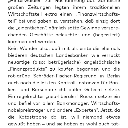
„Hin­ter­wäld­ler” zur Nach­ah­mung auf. Sämt­li­che
gro­ßen Zei­tun­gen leg­ten ihrem tra­di­tio­nel­len
Wirt­schafts­teil extra einen „Finanz­wirt­schafts­
teil” bei und gaben zu ver­ste­hen, daß ein­zig dort
die „eigent­li­chen”, näm­lich sat­te Gewin­ne ver­spre­
chen­den Geschäf­te beleuch­tet und (begeis­tert)
kom­men­tiert würden.
Kein Wun­der also, daß mit als ers­te die ehe­mals
bie­de­ren deut­schen Lan­des­ban­ken wie ver­rückt
neu­ar­ti­ge (also: betrü­ge­ri­sche) angel­säch­si­sche
„Finanz­pro­duk­te” zu kau­fen began­nen und die
rot-grü­ne Schrö­der-Fischer-Regie­rung in Ber­lin
auch noch die letz­ten Kon­troll-Instan­zen für Ban­
ken- und Bör­sen­auf­sicht außer Gefecht setz­te.
Ein regel­rech­ter „neo-libe­ra­ler” Rausch setz­te ein
und befiel vor allem Bank­ma­na­ger, Wirt­schafts­
no­bel­preis­trä­ger und ande­re „Exper­ten”. Jetzt, da
die Kata­stro­phe da ist, will nie­mand etwas
gewußt haben – und sie haben es wohl auch tat­