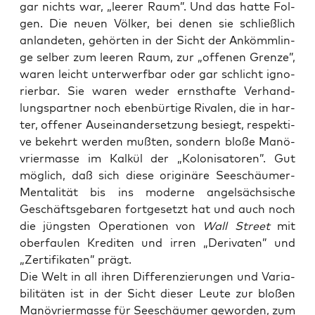
gar nichts war, „lee­rer Raum”. Und das hat­te Fol­
gen. Die neu­en Völ­ker, bei denen sie schließ­lich
anlan­de­ten, gehör­ten in der Sicht der Ankömm­lin­
ge sel­ber zum lee­ren Raum, zur „offe­nen Gren­ze”,
waren leicht unter­werf­bar oder gar schlicht igno­
rier­bar. Sie waren weder ernst­haf­te Ver­hand­
lungs­part­ner noch eben­bür­ti­ge Riva­len, die in har­
ter, offe­ner Aus­ein­an­der­set­zung besiegt, respek­ti­
ve bekehrt wer­den muß­ten, son­dern blo­ße Manö­
vrier­mas­se im Kal­kül der „Kolo­ni­sa­to­ren”. Gut
mög­lich, daß sich die­se ori­gi­nä­re See­schäu­mer-
Men­ta­li­tät bis ins moder­ne angel­säch­si­sche
Geschäfts­ge­ba­ren fort­ge­setzt hat und auch noch
die jüngs­ten Ope­ra­tio­nen von
Wall Street
mit
ober­fau­len Kre­di­ten und irren „Deri­va­ten” und
„Zer­ti­fi­ka­ten” prägt.
Die Welt in all ihren Dif­fe­ren­zie­run­gen und Varia­
bi­li­tä­ten ist in der Sicht die­ser Leu­te zur blo­ßen
Manö­vrier­mas­se für See­schäu­mer gewor­den, zum