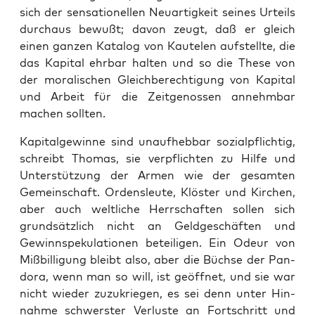
sich der sen­sa­tio­nel­len Neu­ar­tig­keit sei­nes Urteils
durch­aus bewußt; davon zeugt, daß er gleich
einen gan­zen Kata­log von Kautelen auf­stell­te, die
das Kapi­tal ehr­bar hal­ten und so die The­se von
der mora­li­schen Gleich­be­rech­ti­gung von Kapi­tal
und Arbeit für die Zeit­ge­nos­sen annehm­bar
machen sollten.
Kapi­tal­ge­win­ne sind unauf­heb­bar sozi­al­pflich­tig,
schreibt Tho­mas, sie ver­pflich­ten zu Hil­fe und
Unter­stüt­zung der Armen wie der gesam­ten
Gemein­schaft. Ordens­leu­te, Klös­ter und Kir­chen,
aber auch welt­li­che Herr­schaf­ten sol­len sich
grund­sätz­lich nicht an Geld­ge­schäf­ten und
Gewinn­spe­ku­la­tio­nen betei­li­gen. Ein Odeur von
Miß­bil­li­gung bleibt also, aber die Büch­se der Pan­
do­ra, wenn man so will, ist geöff­net, und sie war
nicht wie­der zuzu­krie­gen, es sei denn unter Hin­
nah­me schwers­ter Ver­lus­te an Fort­schritt und