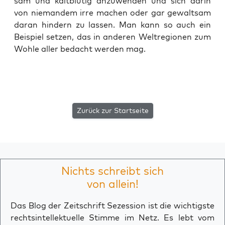
sam und kalt­blü­tig anzu­wen­den und sich dar­in
von nie­man­dem irre machen oder gar gewalt­sam
dar­an hin­dern zu las­sen. Man kann so auch ein
Bei­spiel set­zen, das in ande­ren Welt­re­gio­nen zum
Woh­le aller bedacht wer­den mag.
Zurück zur Startseite
Nichts schreibt sich
von allein!
Das Blog der Zeitschrift Sezession ist die wichtigste
rechtsintellektuelle Stimme im Netz. Es lebt vom