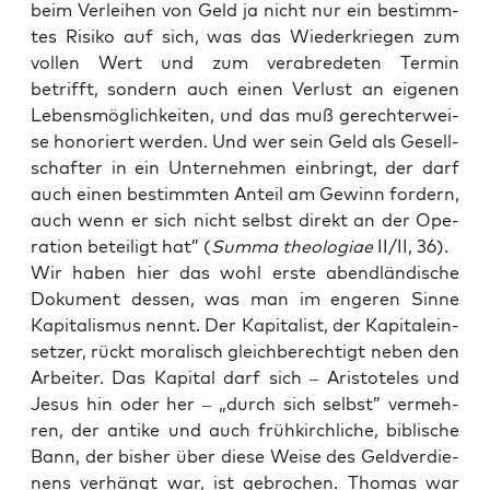
beim Ver­lei­hen von Geld ja nicht nur ein bestimm­
tes Risi­ko auf sich, was das Wie­der­krie­gen zum
vol­len Wert und zum ver­ab­re­de­ten Ter­min
betrifft, son­dern auch einen Ver­lust an eige­nen
Lebens­mög­lich­kei­ten, und das muß gerech­ter­wei­
se hono­riert wer­den. Und wer sein Geld als Gesell­
schaf­ter in ein Unter­neh­men ein­bringt, der darf
auch einen bestimm­ten Anteil am Gewinn for­dern,
auch wenn er sich nicht selbst direkt an der Ope­
ra­ti­on betei­ligt hat” (
Sum­ma theo­lo­giae
II/II, 36).
Wir haben hier das wohl ers­te abend­län­di­sche
Doku­ment des­sen, was man im enge­ren Sin­ne
Kapi­ta­lis­mus nennt. Der Kapi­ta­list, der Kapi­tal­ein­
set­zer, rückt mora­lisch gleich­be­rech­tigt neben den
Arbei­ter. Das Kapi­tal darf sich – Aris­to­te­les und
Jesus hin oder her – „durch sich selbst” ver­meh­
ren, der anti­ke und auch früh­kirch­li­che, bibli­sche
Bann, der bis­her über die­se Wei­se des Geld­ver­die­
nens ver­hängt war, ist gebro­chen. Tho­mas war