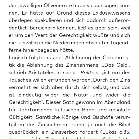
der jewei­li­gen Oli­ven­ern­te habe vor­aus­sa­gen kön­
nen. Er hät­te auf Grund die­ses Exklu­siv­wis­sens
über­le­gen spe­ku­lie­ren und sich dadurch außer­or­
dent­lich berei­chern kön­nen, ließ es aber sein, weil
er um den Wert der Gerech­tig­keit wuß­te und sich
nie frei­wil­lig in die Nie­de­run­gen abso­lu­ter Tugend­
fer­ne hin­ein­be­ge­ben hätte.
Logisch folg­te aus der Ableh­nung der Chre­ma­tis­
tik die Ableh­nung des Zins­neh­mens. „Das Geld”,
schrieb Aris­to­te­les in sei­ner
Poli­te­ia
, „ist um des
Tau­sches wil­len erfun­den wor­den. Durch den Zins
ver­mehrt es sich aber durch sich selbst, und das
ist ein­deu­tig wider die Natur und wider die
Gerech­tig­keit”. Die­ser Satz gewann im Abend­land
für Jahr­tau­sen­de kul­ti­schen Rang und abso­lu­te
Gül­tig­keit. Sämt­li­che Köni­ge und Bischö­fe ver­ur­
teil­ten das Zins­neh­men, zumal ja auch die Bibel
aus­drück­lich ein Zins­ver­bot for­dert (Lukas 6.35,