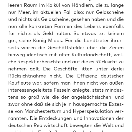
lee­ren Raum im Kal­kül von Händ­lern, die zu lan­ge
nur Meer, im aktu­el­len Fall also: nur Geld­schei­ne
und nichts als Geld­schei­ne, gese­hen haben und die
nun alle kon­kre­ten For­men des Lebens eben­falls
für nichts als Geld hal­ten. So etwas tut kei­nem
gut, sie­he König Midas. Für die Land­tre­ter ihrer­
seits waren die Geschäfts­fel­der über die Zei­ten
hin­weg iden­tisch mit alter Kul­tur­land­schaft, wel­
che Respekt erheisch­te und auf die es Rück­sicht zu
neh­men galt. Die Geschäf­te lit­ten unter der­lei
Rück­sicht­nah­me nicht. Die Effi­zi­enz deut­scher
Kauf­leu­te war, sofern man ihnen nicht von außen
inter­es­sen­ge­lei­te­te Fes­seln anleg­te, stets min­des­
tens so groß wie die der angel­säch­si­schen, und
zwar ohne daß sie sich je in haus­ge­mach­te Exzes­
se von Man­ches­ter­tum und Hyper­spe­ku­la­ti­on ver­
rann­ten. Die Ent­de­ckun­gen und Inno­va­tio­nen der
deut­schen Real­wirt­schaft beweg­ten die Welt und