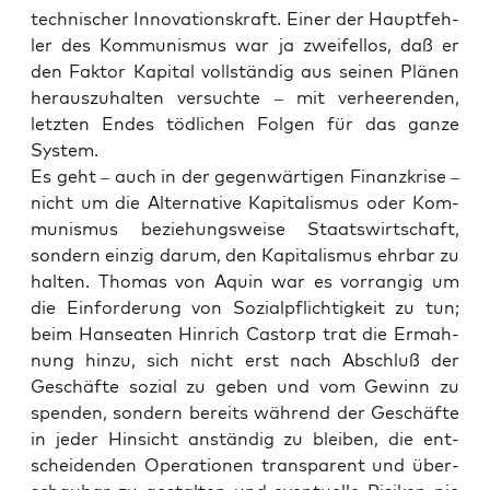
tech­ni­scher Inno­va­ti­ons­kraft. Einer der Haupt­feh­
ler des Kom­mu­nis­mus war ja zwei­fel­los, daß er
den Fak­tor Kapi­tal voll­stän­dig aus sei­nen Plä­nen
her­aus­zu­hal­ten ver­such­te – mit ver­hee­ren­den,
letz­ten Endes töd­li­chen Fol­gen für das gan­ze
System.
Es geht – auch in der gegen­wär­ti­gen Finanz­kri­se –
nicht um die Alter­na­ti­ve Kapi­ta­lis­mus oder Kom­
mu­nis­mus bezie­hungs­wei­se Staats­wirt­schaft,
son­dern ein­zig dar­um, den Kapi­ta­lis­mus ehr­bar zu
hal­ten. Tho­mas von Aquin war es vor­ran­gig um
die Ein­for­de­rung von Sozi­al­pflich­tig­keit zu tun;
beim Han­sea­ten Hin­rich Cas­torp trat die Ermah­
nung hin­zu, sich nicht erst nach Abschluß der
Geschäf­te sozi­al zu geben und vom Gewinn zu
spen­den, son­dern bereits wäh­rend der Geschäf­te
in jeder Hin­sicht anstän­dig zu blei­ben, die ent­
schei­den­den Ope­ra­tio­nen trans­pa­rent und über­