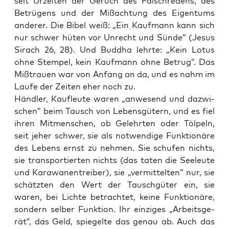
seit Urzei­ten der Geruch des Fal­sch­re­dens, des
Betrü­gens und der Miß­ach­tung des Eigen­tums
ande­rer. Die Bibel weiß: „Ein Kauf­mann kann sich
nur schwer hüten vor Unrecht und Sün­de” (Jesus
Sirach 26, 28). Und Bud­dha lehr­te: „Kein Lotus
ohne Stem­pel, kein Kauf­mann ohne Betrug”. Das
Miß­trau­en war von Anfang an da, und es nahm im
Lau­fe der Zei­ten eher noch zu.
Händ­ler, Kauf­leu­te waren „anwe­send und dazwi­
schen” beim Tausch von Lebens­gü­tern, und es fiel
ihren Mit­men­schen, ob Gelehr­ten oder Töl­peln,
seit jeher schwer, sie als not­wen­di­ge Funk­tio­nä­re
des Lebens ernst zu neh­men. Sie schu­fen nichts,
sie trans­por­tier­ten nichts (das taten die See­leu­te
und Kara­wa­nen­trei­ber), sie „ver­mit­tel­ten” nur, sie
schätz­ten den Wert der Tausch­gü­ter ein, sie
waren, bei Lich­te betrach­tet, kei­ne Funk­tio­nä­re,
son­dern sel­ber Funk­ti­on. Ihr ein­zi­ges „Arbeits­ge­
rät”, das Geld, spie­gel­te das genau ab. Auch das