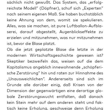
säch­lich nicht gewußt. Das Sys­tem, das „erfolg­
reichs­te Modell” (Döpf­ner), schuf sich „Exper­ten”
nach sei­nem eige­nen Maß. Sie haben buch­stäb­lich
kei­ne Ahnung von dem, womit sie spe­ku­lie­ren.
Alles, was sie machen, ist pure Luft­bal­lon-Auf­bla­
se­rei, dar­auf abge­stellt, Augen­blicks­ef­fek­te zu
erzie­len und mit­zu­neh­men, was nur mit­zu­neh­men
ist, bevor die Bla­se platzt.
Ob die jetzt geplatz­te Bla­se die letz­te in der
moder­nen Wirt­schafts­ge­schich­te gewe­sen ist?
Skep­ti­ker bezwei­feln das, wei­sen auf die dem
Kapi­ta­lis­mus angeb­lich inne­woh­nen­de „schöp­fe­ri­
sche Zer­stö­rung” hin und raten zur Hin­nah­me des
„Unaus­weich­li­chen”. Ande­rer­seits sind sich im
Grun­de alle dar­über einig, daß Kri­sen von der
Dimen­si­on der gegen­wär­ti­gen eine der­ar­ti­ge glo­
ba­le Zer­stö­rungs­wucht ent­fal­ten, daß danach
kein Stein mehr auf dem ande­ren steht und fak­
tisch kei­ne Erho­lung, geschwei­ge denn Erho­lung