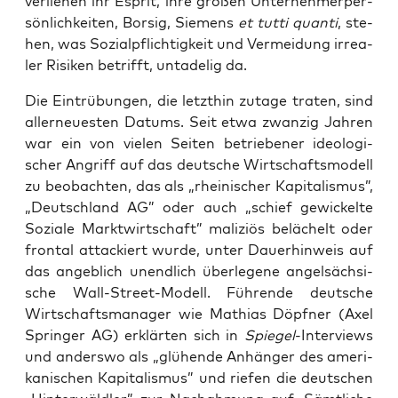
ver­lie­hen ihr Esprit, ihre gro­ßen Unter­neh­mer­per­
sön­lich­kei­ten, Borsig, Sie­mens
et tut­ti quan­ti
, ste­
hen, was Sozi­al­pflich­tig­keit und Ver­mei­dung irrea­
ler Risi­ken betrifft, unta­de­lig da.
Die Ein­trü­bun­gen, die letzt­hin zuta­ge tra­ten, sind
aller­neu­es­ten Datums. Seit etwa zwan­zig Jah­ren
war ein von vie­len Sei­ten betrie­be­ner ideo­lo­gi­
scher Angriff auf das deut­sche Wirt­schafts­mo­dell
zu beob­ach­ten, das als „rhei­ni­scher Kapi­ta­lis­mus”,
„Deutsch­land AG” oder auch „schief gewi­ckel­te
Sozia­le Markt­wirt­schaft” mali­zi­ös belä­chelt oder
fron­tal atta­ckiert wur­de, unter Dau­er­hin­weis auf
das angeb­lich unend­lich über­le­ge­ne angel­säch­si­
sche Wall-Street-Modell. Füh­ren­de deut­sche
Wirt­schafts­ma­na­ger wie Mathi­as Döpf­ner (Axel
Sprin­ger AG) erklär­ten sich in
Spie­gel
-Inter­views
und anders­wo als „glü­hen­de Anhän­ger des ame­ri­
ka­ni­schen Kapi­ta­lis­mus” und rie­fen die deut­schen