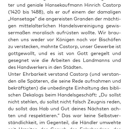
ter und genia­le Han­se­kauf­mann Hin­rich Cas­torp
(1420 bis 1488), als er auf einem der dama­li­gen
„Han­se­ta­ge” die ange­reis­ten Gran­den der mäch­ti­
gen mit­tel­al­ter­li­chen Han­dels­ver­ei­ni­gung gewis­
ser­ma­ßen mora­lisch auf­rüs­ten woll­te. Wir brau­
chen uns weder vor Köni­gen noch vor Bischö­fen
zu ver­ste­cken, mahn­te Cas­torp, unser Gewer­be ist
gott­ge­wollt, und es ist von Gott gere­gelt und
geseg­net wie die Arbei­ten des Land­manns und
des Hand­wer­kers in den Städten.
Unter Ehr­bar­keit ver­stand Cas­torp (und ver­stan­
den alle Spä­te­ren, die sei­ne Rede auf­nah­men und
bekräf­tig­ten) die unbe­ding­te Ein­hal­tung des bibli­
schen Deka­logs beim Han­dels­ge­schäft: „Du sollst
nicht steh­len, du sollst nicht falsch Zeug­nis reden,
du sollst das Hab und Gut dei­nes Nächs­ten ach­
ten und respek­tie­ren.” Das war kei­ne Selbst­ver­
ständ­lich­keit, im Gegen­teil, die Händ­ler umweh­te