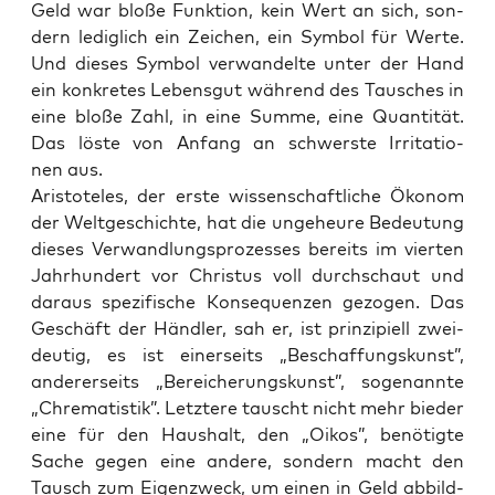
Geld war blo­ße Funk­ti­on, kein Wert an sich, son­
dern ledig­lich ein Zei­chen, ein Sym­bol für Wer­te.
Und die­ses Sym­bol ver­wan­del­te unter der Hand
ein kon­kre­tes Lebens­gut wäh­rend des Tau­sches in
eine blo­ße Zahl, in eine Sum­me, eine Quan­ti­tät.
Das lös­te von Anfang an schwers­te Irri­ta­tio­
nen aus.
Aris­to­te­les, der ers­te wis­sen­schaft­li­che Öko­nom
der Welt­ge­schich­te, hat die unge­heu­re Bedeu­tung
die­ses Ver­wand­lungs­pro­zes­ses bereits im vier­ten
Jahr­hun­dert vor Chris­tus voll durch­schaut und
dar­aus spe­zi­fi­sche Kon­se­quen­zen gezo­gen. Das
Geschäft der Händ­ler, sah er, ist prin­zi­pi­ell zwei­
deu­tig, es ist einer­seits „Beschaf­fungs­kunst”,
ande­rer­seits „Berei­che­rungs­kunst”, soge­nann­te
„Chre­ma­tis­tik”. Letz­te­re tauscht nicht mehr bie­der
eine für den Haus­halt, den „Oikos”, benö­tig­te
Sache gegen eine ande­re, son­dern macht den
Tausch zum Eigen­zweck, um einen in Geld abbild­