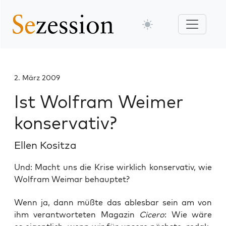
2. März 2009
Ist Wolfram Weimer
konservativ?
Ellen Kositza
Und: Macht uns die Krise wirklich konservativ, wie
Wolfram Weimar behauptet?
Wenn ja, dann müß­te das ables­bar sein am von
ihm ver­ant­wor­te­ten Maga­zin
Cice­ro
: Wie wäre