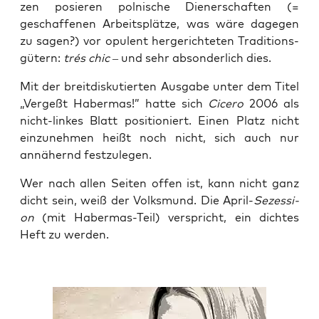
zen posie­ren pol­ni­sche Die­ner­schaf­ten (=
geschaf­fe­nen Arbeits­plät­ze, was wäre dage­gen
zu sagen?) vor opu­lent her­ge­rich­te­ten Tra­di­ti­ons­
gü­tern:
trés chic –
und sehr abson­der­lich dies.
Mit der breit­dis­ku­tier­ten Aus­ga­be unter dem Titel
„Ver­geßt Haber­mas!” hat­te sich
Cice­ro
2006 als
nicht-lin­kes Blatt posi­tio­niert. Einen Platz nicht
ein­zu­neh­men heißt noch nicht, sich auch nur
annä­hernd festzulegen.
Wer nach allen Sei­ten offen ist, kann nicht ganz
dicht sein, weiß der Volks­mund. Die April-
Sezes­si­
on
(mit Haber­mas-Teil) ver­spricht, ein dich­tes
Heft zu werden.