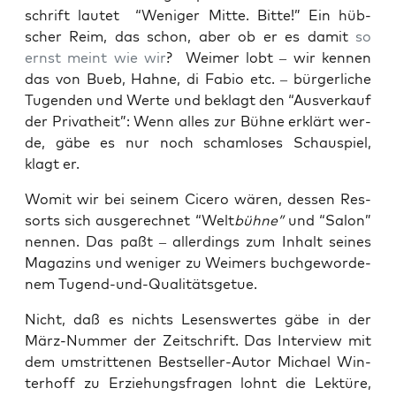
schrift lau­tet “Weni­ger Mit­te. Bit­te!” Ein hüb­
scher Reim, das schon, aber ob er es damit
so
ernst meint wie wir
? Wei­mer lobt – wir ken­nen
das von Bueb, Hah­ne, di Fabio etc. – bür­ger­li­che
Tugen­den und Wer­te und beklagt den “Aus­ver­kauf
der Pri­vat­heit”: Wenn alles zur Büh­ne erklärt wer­
de, gäbe es nur noch scham­lo­ses Schau­spiel,
klagt er.
Womit wir bei sei­nem Cice­ro wären, des­sen Res­
sorts sich aus­ge­rech­net “Welt
büh­ne”
und “Salon”
nen­nen. Das paßt – aller­dings zum Inhalt sei­nes
Maga­zins und weni­ger zu Wei­mers buch­ge­wor­de­
nem Tugend-und-Qualitätsgetue.
Nicht, daß es nichts Lesens­wer­tes gäbe in der
März-Num­mer der Zeit­schrift. Das Inter­view mit
dem umstrit­te­nen Best­sel­ler-Autor Micha­el Win­
ter­hoff zu Erzie­hungs­fra­gen lohnt die Lek­tü­re,