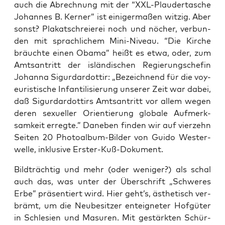
auch die Abrech­nung mit der “XXL-Plau­der­ta­sche
Johan­nes B. Ker­ner” ist eini­ger­ma­ßen wit­zig. Aber
sonst? Pla­kat­schreie­rei noch und nöcher, ver­bun­
den mit sprach­li­chem Mini-Niveau. “Die Kir­che
bräuch­te einen Oba­ma” heißt es etwa, oder, zum
Amts­an­tritt der islän­di­schen Regie­rungs­chefin
Johan­na Sigur­dardot­tir: „Bezeich­nend für die voy­
eu­ris­ti­sche Infan­ti­li­sie­rung unse­rer Zeit war dabei,
daß Sigur­dardot­tirs Amts­an­tritt vor allem wegen
deren sexu­el­ler Ori­en­tie­rung glo­ba­le Auf­merk­
sam­keit erreg­te.” Dane­ben fin­den wir auf vier­zehn
Sei­ten 20 Pho­to­al­bum-Bil­der von Gui­do Wes­ter­
wel­le, inklu­si­ve Erster-Kuß-Dokument.
Bild­träch­tig und mehr (oder weni­ger?) als schal
auch das, was unter der Über­schrift „Schwe­res
Erbe” prä­sen­tiert wird. Hier geht’s, ästhe­tisch ver­
brämt, um die Neu­be­sit­zer ent­eig­ne­ter Hof­gü­ter
in Schle­si­en und Masu­ren. Mit gestärk­ten Schür­