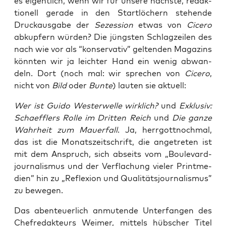
es eigent­lich, wenn wir für unse­re nächs­te, redak­
tio­nell gera­de in den Start­lö­chern ste­hen­de
Druck­aus­ga­be der
Sezes­si­on
etwas von
Cice­ro
abkup­fern wür­den? Die jüngs­ten Schlag­zei­len des
nach wie vor als “kon­ser­va­tiv” gel­ten­den Maga­zins
könn­ten wir ja leich­ter Hand ein wenig abwan­
deln. Dort (noch mal: wir spre­chen von
Cice­ro
,
nicht von
Bild
oder
Bun­te
) lau­ten sie aktuell:
Wer ist Gui­do Wes­ter­wel­le wirk­lich?
und
Exklu­siv:
Schaeff­lers Rol­le im Drit­ten Reich
und
Die gan­ze
Wahr­heit zum Mau­er­fall
. Ja, herr­gott­noch­mal,
das ist die Monats­zeit­schrift, die ange­tre­ten ist
mit dem Anspruch, sich abseits vom „Bou­le­vard­
jour­na­lis­mus und der Ver­fla­chung vie­ler Print­me­
di­en” hin zu „Refle­xi­on und Qua­li­täts­jour­na­lis­mus”
zu bewegen.
Das aben­teu­er­lich anmu­ten­de Unter­fan­gen des
Chef­re­dak­teurs Wei­mer, mit­tels hüb­scher Titel