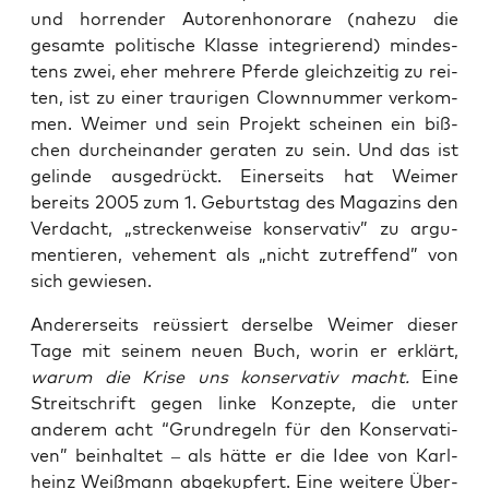
und hor­ren­der Autoren­ho­no­ra­re (nahe­zu die
gesam­te poli­ti­sche Klas­se inte­grie­rend) min­des­
tens zwei, eher meh­re­re Pfer­de gleich­zei­tig zu rei­
ten, ist zu einer trau­ri­gen Clown­num­mer ver­kom­
men. Wei­mer und sein Pro­jekt schei­nen ein biß­
chen durch­ein­an­der gera­ten zu sein. Und das ist
gelin­de aus­ge­drückt. Einer­seits hat Wei­mer
bereits 2005 zum 1. Geburts­tag des Maga­zins den
Ver­dacht, „stre­cken­wei­se kon­ser­va­tiv” zu argu­
men­tie­ren, vehe­ment als „nicht zutref­fend” von
sich gewiesen.
Ande­rer­seits reüs­siert der­sel­be Wei­mer die­ser
Tage mit sei­nem neu­en Buch, wor­in er erklärt,
war­um die Kri­se uns kon­ser­va­tiv macht.
Eine
Streit­schrift gegen lin­ke Kon­zep­te, die unter
ande­rem acht “Grund­re­geln für den Kon­ser­va­ti­
ven” beinhal­tet – als hät­te er die Idee von Karl­
heinz Weiß­mann abge­kup­fert. Eine wei­te­re Über­