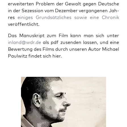
erwei­ter­ten Pro­blem der Gewalt gegen Deut­sche
in der Sezes­si­on vom Dezem­ber ver­gan­ge­nen Jah­
res
eini­ges Grund­sätz­li­ches sowie eine Chro­nik
veröffentlicht.
Das Manu­skript zum Film kann man sich unter
inland@wdr.de
als pdf zusen­den las­sen, und eine
Bewer­tung des Films durch unse­ren Autor Micha­el
Paul­witz fin­det sich hier.