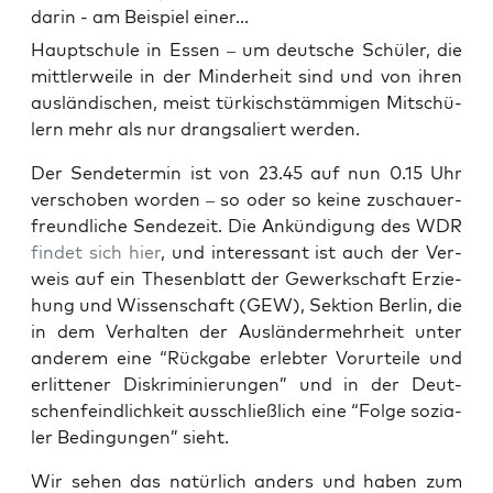
darin - am Beispiel einer...
Haupt­schu­le in Essen – um deut­sche Schü­ler, die
mitt­ler­wei­le in der Min­der­heit sind und von ihren
aus­län­di­schen, meist tür­kisch­stäm­mi­gen Mit­schü­
lern mehr als nur drang­sa­liert werden.
Der Sen­de­ter­min ist von 23.45 auf nun 0.15 Uhr
ver­scho­ben wor­den – so oder so kei­ne zuschau­er­
freund­li­che Sen­de­zeit. Die Ankün­di­gung des WDR
fin­det sich hier
, und inter­es­sant ist auch der Ver­
weis auf ein The­sen­blatt der Gewerk­schaft Erzie­
hung und Wis­sen­schaft (GEW), Sek­ti­on Ber­lin, die
in dem Ver­hal­ten der Aus­län­der­mehr­heit unter
ande­rem eine “Rück­ga­be erleb­ter Vor­ur­tei­le und
erlit­te­ner Dis­kri­mi­nie­run­gen” und in der Deut­
schen­feind­lich­keit aus­schließ­lich eine “Fol­ge sozia­
ler Bedin­gun­gen” sieht.
Wir sehen das natür­lich anders und haben zum