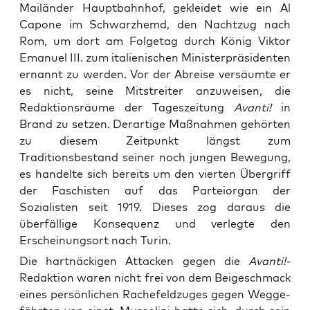
Mailänder Hauptbahnhof, gekleidet wie ein Al
Capone im Schwarzhemd, den Nachtzug nach
Rom, um dort am Folgetag durch König Viktor
Emanuel III. zum italienischen Ministerpräsidenten
ernannt zu werden. Vor der Abreise versäumte er
es nicht, seine Mitstreiter anzuweisen, die
Redaktionsräume der Tageszeitung
Avanti!
in
Brand zu setzen. Derartige Maßnahmen gehörten
zu diesem Zeitpunkt längst zum
Traditionsbestand seiner noch jungen Bewegung,
es handelte sich bereits um den vierten Übergriff
der Faschisten auf das Parteiorgan der
Sozialisten seit 1919. Dieses zog daraus die
überfällige Konsequenz und verlegte den
Erscheinungsort nach Turin.
Die hart­nä­cki­gen Atta­cken gegen die
Avan­ti!-
Redak­ti­on waren nicht frei von dem Bei­geschmack
eines per­sön­li­chen Rache­feld­zu­ges gegen Weg­ge­