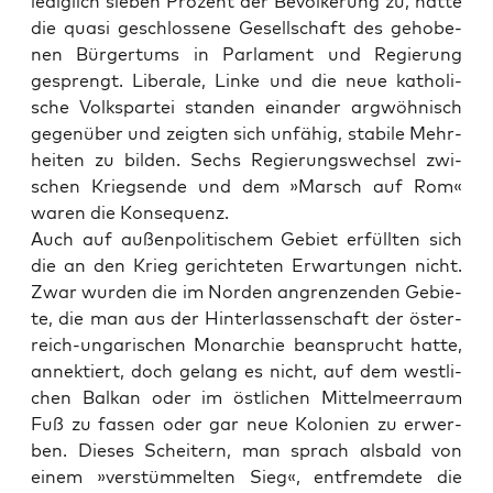
ledig­lich sie­ben Pro­zent der Bevöl­ke­rung zu, hat­te
die qua­si geschlos­se­ne Gesell­schaft des geho­be­
nen Bür­ger­tums in Par­la­ment und Regie­rung
gesprengt. Libe­ra­le, Lin­ke und die neue katho­li­
sche Volks­par­tei stan­den ein­an­der arg­wöh­nisch
gegen­über und zeig­ten sich unfä­hig, sta­bi­le Mehr­
hei­ten zu bil­den. Sechs Regie­rungs­wech­sel zwi­
schen Kriegs­en­de und dem »Marsch auf Rom«
waren die Konsequenz.
Auch auf außen­po­li­ti­schem Gebiet erfüll­ten sich
die an den Krieg gerich­te­ten Erwar­tun­gen nicht.
Zwar wur­den die im Nor­den angren­zen­den Gebie­
te, die man aus der Hin­ter­las­sen­schaft der öster­
reich-unga­ri­schen Mon­ar­chie bean­sprucht hat­te,
annek­tiert, doch gelang es nicht, auf dem west­li­
chen Bal­kan oder im öst­li­chen Mit­tel­meer­raum
Fuß zu fas­sen oder gar neue Kolo­nien zu erwer­
ben. Die­ses Schei­tern, man sprach als­bald von
einem »ver­stüm­mel­ten Sieg«, ent­frem­de­te die