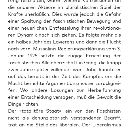
rung fest­hal­ten, waren wei­te­re Kon­zes­sio­nen an
die ande­ren Akteu­re im plu­ra­lis­ti­schen Spiel der
Kräf­te uner­läß­lich. Dies wür­de jedoch die Gefahr
einer Spal­tung der faschis­ti­schen Bewe­gung und
einer neu­er­li­chen Ent­fes­se­lung ihrer revo­lu­tio­nä­
ren Dyna­mik nach sich zie­hen. Es folg­te mehr als
ein hal­bes Jahr des Lavie­rens und dann die Flucht
nach vorn. Mus­so­li­nis Regie­rungs­er­klä­rung vom 3.
Janu­ar 1925 setz­te die zügi­ge Errich­tung der
faschis­ti­schen Allein­herr­schaft in Gang, die knapp
zwei Jah­re spä­ter voll­endet war. Dabei konn­te er
auf das bereits in der Zeit des Kamp­fes um die
Macht bemüh­te Argu­men­ti­ons­mus­ter zurück­grei­
fen: Wo ande­re Lösun­gen zur Her­bei­füh­rung
einer Ent­schei­dung ver­sa­gen, muß die Gewalt die
Din­ge richten.
Der »tota­li­tä­re Staat«, ein von den Faschis­ten
nicht als denun­zia­to­risch ver­stan­de­ner Begriff,
trat an die Stel­le des libe­ra­len. Der Libe­ra­lis­mus