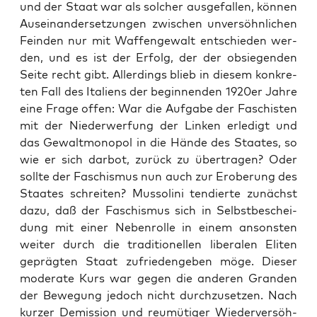
und der Staat war als sol­cher aus­ge­fal­len, kön­nen
Aus­ein­an­der­set­zun­gen zwi­schen unver­söhn­li­chen
Fein­den nur mit Waf­fen­ge­walt ent­schie­den wer­
den, und es ist der Erfolg, der der obsie­gen­den
Sei­te recht gibt. Aller­dings blieb in die­sem kon­kre­
ten Fall des Ita­li­ens der begin­nen­den 1920er Jah­re
eine Fra­ge offen: War die Auf­ga­be der Faschis­ten
mit der Nie­der­wer­fung der Lin­ken erle­digt und
das Gewalt­mo­no­pol in die Hän­de des Staa­tes, so
wie er sich dar­bot, zurück zu über­tra­gen? Oder
soll­te der Faschis­mus nun auch zur Erobe­rung des
Staa­tes schrei­ten? Mus­so­li­ni ten­dier­te zunächst
dazu, daß der Faschis­mus sich in Selbst­be­schei­
dung mit einer Neben­rol­le in einem ansons­ten
wei­ter durch die tra­di­tio­nel­len libe­ra­len Eli­ten
gepräg­ten Staat zufrie­den­ge­ben möge. Die­ser
mode­ra­te Kurs war gegen die ande­ren Gran­den
der Bewe­gung jedoch nicht durch­zu­set­zen. Nach
kur­zer Demis­si­on und reu­mü­ti­ger Wie­der­ver­söh­