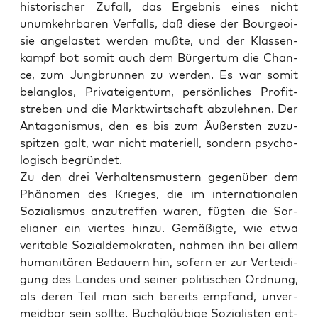
his­to­ri­scher Zufall, das Ergeb­nis eines nicht
unum­kehr­ba­ren Ver­falls, daß die­se der Bour­geoi­
sie ange­las­tet wer­den muß­te, und der Klas­sen­
kampf bot somit auch dem Bür­ger­tum die Chan­
ce, zum Jung­brun­nen zu wer­den. Es war somit
belang­los, Pri­vat­ei­gen­tum, per­sön­li­ches Pro­fit­
stre­ben und die Markt­wirt­schaft abzu­leh­nen. Der
Ant­ago­nis­mus, den es bis zum Äußers­ten zuzu­
spit­zen galt, war nicht mate­ri­ell, son­dern psy­cho­
lo­gisch begründet.
Zu den drei Ver­hal­tens­mus­tern gegen­über dem
Phä­no­men des Krie­ges, die im inter­na­tio­na­len
Sozia­lis­mus anzu­tref­fen waren, füg­ten die Sor­
elia­ner ein vier­tes hin­zu. Gemä­ßig­te, wie etwa
veri­ta­ble Sozi­al­de­mo­kra­ten, nah­men ihn bei allem
huma­ni­tä­ren Bedau­ern hin, sofern er zur Ver­tei­di­
gung des Lan­des und sei­ner poli­ti­schen Ord­nung,
als deren Teil man sich bereits emp­fand, unver­
meid­bar sein soll­te. Buch­gläu­bi­ge Sozia­lis­ten ent­