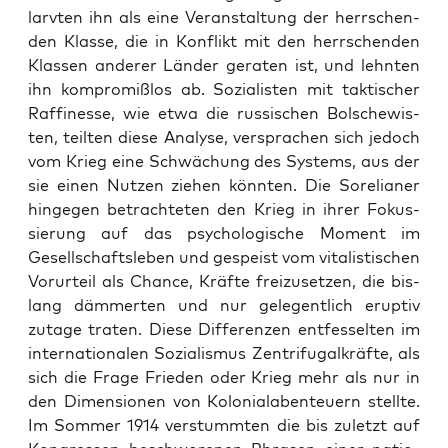
larv­ten ihn als eine Ver­an­stal­tung der herr­schen­
den Klas­se, die in Kon­flikt mit den herr­schen­den
Klas­sen ande­rer Län­der gera­ten ist, und lehn­ten
ihn kom­pro­miß­los ab. Sozia­lis­ten mit tak­ti­scher
Raf­fi­nes­se, wie etwa die rus­si­schen Bol­sche­wis­
ten, teil­ten die­se Ana­ly­se, ver­spra­chen sich jedoch
vom Krieg eine Schwä­chung des Sys­tems, aus der
sie einen Nut­zen zie­hen könn­ten. Die Sor­elia­ner
hin­ge­gen betrach­te­ten den Krieg in ihrer Fokus­
sie­rung auf das psy­cho­lo­gi­sche Moment im
Gesell­schafts­le­ben und gespeist vom vita­lis­ti­schen
Vor­ur­teil als Chan­ce, Kräf­te frei­zu­set­zen, die bis­
lang däm­mer­ten und nur gele­gent­lich erup­tiv
zuta­ge tra­ten. Die­se Dif­fe­ren­zen ent­fes­sel­ten im
inter­na­tio­na­len Sozia­lis­mus Zen­tri­fu­gal­kräf­te, als
sich die Fra­ge Frie­den oder Krieg mehr als nur in
den Dimen­sio­nen von Kolo­ni­al­aben­teu­ern stell­te.
Im Som­mer 1914 ver­stumm­ten die bis zuletzt auf