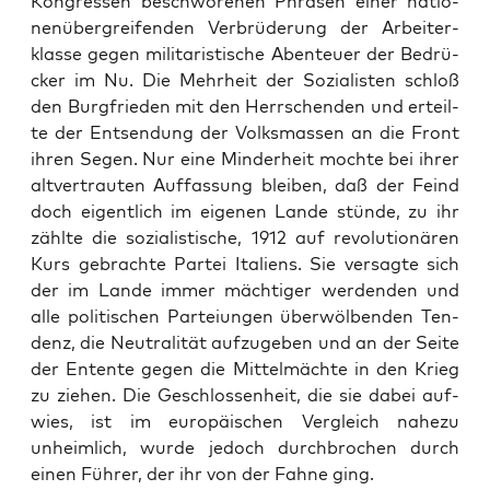
Kon­gres­sen beschwo­re­nen Phra­sen einer natio­
nen­über­grei­fen­den Ver­brü­de­rung der Arbei­ter­
klas­se gegen mili­ta­ris­ti­sche Aben­teu­er der Bedrü­
cker im Nu. Die Mehr­heit der Sozia­lis­ten schloß
den Burg­frie­den mit den Herr­schen­den und erteil­
te der Ent­sen­dung der Volks­mas­sen an die Front
ihren Segen. Nur eine Min­der­heit moch­te bei ihrer
alt­ver­trau­ten Auf­fas­sung blei­ben, daß der Feind
doch eigent­lich im eige­nen Lan­de stün­de, zu ihr
zähl­te die sozia­lis­ti­sche, 1912 auf revo­lu­tio­nä­ren
Kurs gebrach­te Par­tei Ita­li­ens. Sie ver­sag­te sich
der im Lan­de immer mäch­ti­ger wer­den­den und
alle poli­ti­schen Par­tei­un­gen über­wöl­ben­den Ten­
denz, die Neu­tra­li­tät auf­zu­ge­ben und an der Sei­te
der Entente gegen die Mit­tel­mäch­te in den Krieg
zu zie­hen. Die Geschlos­sen­heit, die sie dabei auf­
wies, ist im euro­päi­schen Ver­gleich nahe­zu
unheim­lich, wur­de jedoch durch­bro­chen durch
einen Füh­rer, der ihr von der Fah­ne ging.