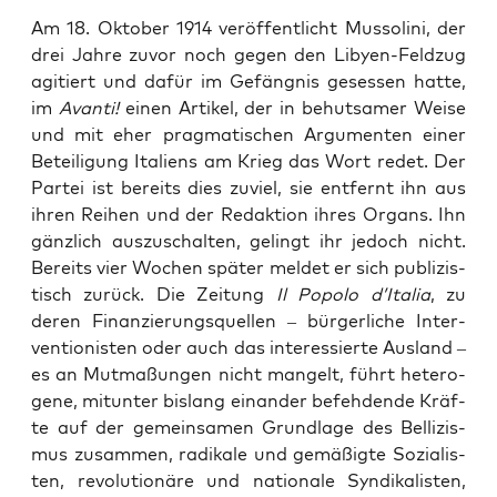
Am 18. Okto­ber 1914 ver­öf­fent­licht Mus­so­li­ni, der
drei Jah­re zuvor noch gegen den Liby­en-Feld­zug
agi­tiert und dafür im Gefäng­nis geses­sen hat­te,
im
Avan­ti!
einen Arti­kel, der in behut­sa­mer Wei­se
und mit eher prag­ma­ti­schen Argu­men­ten einer
Betei­li­gung Ita­li­ens am Krieg das Wort redet. Der
Par­tei ist bereits dies zuviel, sie ent­fernt ihn aus
ihren Rei­hen und der Redak­ti­on ihres Organs. Ihn
gänz­lich aus­zu­schal­ten, gelingt ihr jedoch nicht.
Bereits vier Wochen spä­ter mel­det er sich publi­zis­
tisch zurück. Die Zei­tung
Il Popo­lo d’Italia
, zu
deren Finan­zie­rungs­quel­len – bür­ger­li­che Inter­
ven­tio­nis­ten oder auch das inter­es­sier­te Aus­land –
es an Mut­ma­ßun­gen nicht man­gelt, führt hete­ro­
ge­ne, mit­un­ter bis­lang ein­an­der befeh­den­de Kräf­
te auf der gemein­sa­men Grund­la­ge des Bel­li­zis­
mus zusam­men, radi­ka­le und gemä­ßig­te Sozia­lis­
ten, revo­lu­tio­nä­re und natio­na­le Syn­di­ka­lis­ten,