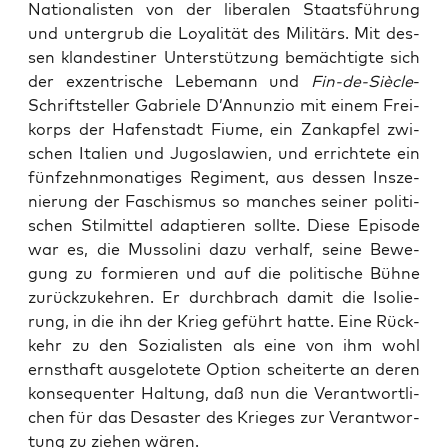
Natio­na­lis­ten von der libe­ra­len Staats­füh­rung
und unter­grub die Loya­li­tät des Mili­tärs. Mit des­
sen klan­des­ti­ner Unter­stüt­zung bemäch­tig­te sich
der exzen­tri­sche Lebe­mann und
Fin-de-Siè­cle
-
Schrift­stel­ler Gabrie­le D’Annunzio mit einem Frei­
korps der Hafen­stadt Fiume, ein Zank­ap­fel zwi­
schen Ita­li­en und Jugo­sla­wi­en, und errich­te­te ein
fünf­zehn­mo­na­ti­ges Regi­ment, aus des­sen Insze­
nie­rung der Faschis­mus so man­ches sei­ner poli­ti­
schen Stil­mit­tel adap­tie­ren soll­te. Die­se Epi­so­de
war es, die Mus­so­li­ni dazu ver­half, sei­ne Bewe­
gung zu for­mie­ren und auf die poli­ti­sche Büh­ne
zurück­zu­keh­ren. Er durch­brach damit die Iso­lie­
rung, in die ihn der Krieg geführt hat­te. Eine Rück­
kehr zu den Sozia­lis­ten als eine von ihm wohl
ernst­haft aus­ge­lo­te­te Opti­on schei­ter­te an deren
kon­se­quen­ter Hal­tung, daß nun die Ver­ant­wort­li­
chen für das Desas­ter des Krie­ges zur Ver­ant­wor­
tung zu zie­hen wären.