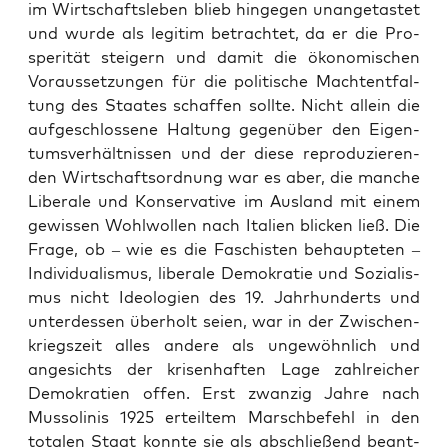
im Wirt­schafts­le­ben blieb hin­ge­gen unan­ge­tas­tet
und wur­de als legi­tim betrach­tet, da er die Pro­
spe­ri­tät stei­gern und damit die öko­no­mi­schen
Vor­aus­set­zun­gen für die poli­ti­sche Macht­ent­fal­
tung des Staa­tes schaf­fen soll­te. Nicht allein die
auf­ge­schlos­se­ne Hal­tung gegen­über den Eigen­
tums­ver­hält­nis­sen und der die­se repro­du­zie­ren­
den Wirt­schafts­ord­nung war es aber, die man­che
Libe­ra­le und Kon­ser­va­ti­ve im Aus­land mit einem
gewis­sen Wohl­wol­len nach Ita­li­en bli­cken ließ. Die
Fra­ge, ob – wie es die Faschis­ten behaup­te­ten –
Indi­vi­dua­lis­mus, libe­ra­le Demo­kra­tie und Sozia­lis­
mus nicht Ideo­lo­gien des 19. Jahr­hun­derts und
unter­des­sen über­holt sei­en, war in der Zwi­schen­
kriegs­zeit alles ande­re als unge­wöhn­lich und
ange­sichts der kri­sen­haf­ten Lage zahl­rei­cher
Demo­kra­tien offen. Erst zwan­zig Jah­re nach
Mus­so­li­nis 1925 erteil­tem Marsch­be­fehl in den
tota­len Staat konn­te sie als abschlie­ßend beant­