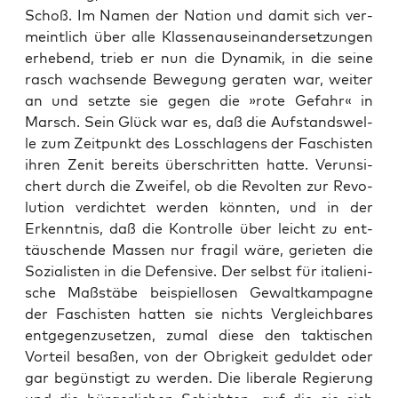
Schoß. Im Namen der Nati­on und damit sich ver­
meint­lich über alle Klas­sen­aus­ein­an­der­set­zun­gen
erhe­bend, trieb er nun die Dyna­mik, in die sei­ne
rasch wach­sen­de Bewe­gung gera­ten war, wei­ter
an und setz­te sie gegen die »rote Gefahr« in
Marsch. Sein Glück war es, daß die Auf­stands­wel­
le zum Zeit­punkt des Los­schla­gens der Faschis­ten
ihren Zenit bereits über­schrit­ten hat­te. Ver­un­si­
chert durch die Zwei­fel, ob die Revol­ten zur Revo­
lu­ti­on ver­dich­tet wer­den könn­ten, und in der
Erkennt­nis, daß die Kon­trol­le über leicht zu ent­
täu­schen­de Mas­sen nur fra­gil wäre, gerie­ten die
Sozia­lis­ten in die Defen­si­ve. Der selbst für ita­lie­ni­
sche Maß­stä­be bei­spiel­lo­sen Gewalt­kam­pa­gne
der Faschis­ten hat­ten sie nichts Ver­gleich­ba­res
ent­ge­gen­zu­set­zen, zumal die­se den tak­ti­schen
Vor­teil besa­ßen, von der Obrig­keit gedul­det oder
gar begüns­tigt zu wer­den. Die libe­ra­le Regie­rung