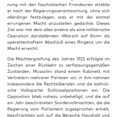
nung mit den faschis­ti­schen Fron­deu­ren streb­te
er nach der Regie­rungs­ver­ant­wor­tung, ohne sich
aller­dings fest­zu­le­gen, was er mit der ein­mal
errun­ge­nen Macht anzu­stel­len gedach­te. Die­ses
Ziel war mit dem alles ande­re als eine mili­tä­ri­sche
Ope­ra­ti­on dar­stel­len­den »Marsch auf Rom« als
ope­ret­ten­haf­tem Abschluß eines Rin­gens um die
Macht erreicht.
Die Macht­er­grei­fung des Jah­res 1922 erfolg­te im
Zei­chen einer Rück­kehr zu ver­fas­sungs­ge­mä­ßen
Zustän­den. Mus­so­li­ni stand einem Kabi­nett mit
Ver­tre­tern meh­re­rer Par­tei­en vor, in ihm nah­men
ins­be­son­de­re die Rechts­li­be­ra­len und die katho­li­
sche Volks­par­tei Schlüs­sel­po­si­tio­nen ein. Die
Oppo­si­ti­on blieb nahe­zu unbe­hel­ligt, und die auf
ein Jahr beschränk­ten Son­der­voll­mach­ten, die die
Regie­rung vom Par­la­ment zuge­spro­chen erhielt,
beschränk­ten sich auf die Berei­che Haus­halt und