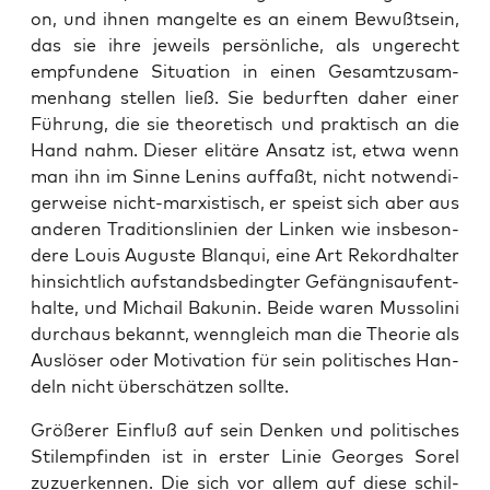
on, und ihnen man­gel­te es an einem Bewußt­sein,
das sie ihre jeweils per­sön­li­che, als unge­recht
emp­fun­de­ne Situa­ti­on in einen Gesamt­zu­sam­
men­hang stel­len ließ. Sie bedurf­ten daher einer
Füh­rung, die sie theo­re­tisch und prak­tisch an die
Hand nahm. Die­ser eli­tä­re Ansatz ist, etwa wenn
man ihn im Sin­ne Lenins auf­faßt, nicht not­wen­di­
ger­wei­se nicht-mar­xis­tisch, er speist sich aber aus
ande­ren Tra­di­ti­ons­li­ni­en der Lin­ken wie ins­be­son­
de­re Lou­is Augus­te Blan­qui, eine Art Rekord­hal­ter
hin­sicht­lich auf­stands­be­ding­ter Gefäng­nis­auf­ent­
hal­te, und Michail Baku­nin. Bei­de waren Mus­so­li­ni
durch­aus bekannt, wenn­gleich man die Theo­rie als
Aus­lö­ser oder Moti­va­ti­on für sein poli­ti­sches Han­
deln nicht über­schät­zen sollte.
Grö­ße­rer Ein­fluß auf sein Den­ken und poli­ti­sches
Stil­emp­fin­den ist in ers­ter Linie Geor­ges Sor­el
zuzu­er­ken­nen. Die sich vor allem auf die­se schil­