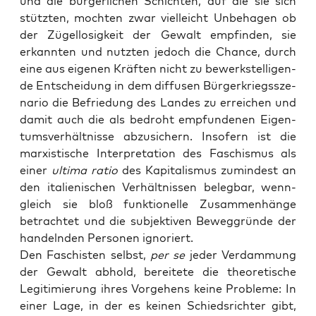
und die bür­ger­li­chen Schich­ten, auf die sie sich
stütz­ten, moch­ten zwar viel­leicht Unbe­ha­gen ob
der Zügel­lo­sig­keit der Gewalt emp­fin­den, sie
erkann­ten und nutz­ten jedoch die Chan­ce, durch
eine aus eige­nen Kräf­ten nicht zu bewerk­stel­li­gen­
de Ent­schei­dung in dem dif­fu­sen Bür­ger­kriegs­sze­
na­rio die Befrie­dung des Lan­des zu errei­chen und
damit auch die als bedroht emp­fun­de­nen Eigen­
tums­ver­hält­nis­se abzu­si­chern. Inso­fern ist die
mar­xis­ti­sche Inter­pre­ta­ti­on des Faschis­mus als
einer
ulti­ma ratio
des Kapi­ta­lis­mus zumin­dest an
den ita­lie­ni­schen Ver­hält­nis­sen beleg­bar, wenn­
gleich sie bloß funk­tio­nel­le Zusam­men­hän­ge
betrach­tet und die sub­jek­ti­ven Beweg­grün­de der
han­deln­den Per­so­nen ignoriert.
Den Faschis­ten selbst,
per se
jeder Ver­dam­mung
der Gewalt abhold, berei­te­te die theo­re­ti­sche
Legi­ti­mie­rung ihres Vor­ge­hens kei­ne Pro­ble­me: In
einer Lage, in der es kei­nen Schieds­rich­ter gibt,