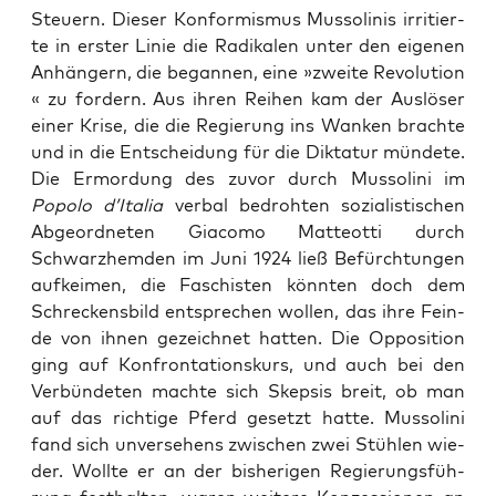
Steu­ern. Die­ser Kon­for­mis­mus Mus­so­li­nis irri­tier­
te in ers­ter Linie die Radi­ka­len unter den eige­nen
Anhän­gern, die began­nen, eine »zwei­te Revo­lu­ti­on
« zu for­dern. Aus ihren Rei­hen kam der Aus­lö­ser
einer Kri­se, die die Regie­rung ins Wan­ken brach­te
und in die Ent­schei­dung für die Dik­ta­tur mün­de­te.
Die Ermor­dung des zuvor durch Mus­so­li­ni im
Popo­lo d’Italia
ver­bal bedroh­ten sozia­lis­ti­schen
Abge­ord­ne­ten Gia­co­mo Matteot­ti durch
Schwarz­hem­den im Juni 1924 ließ Befürch­tun­gen
auf­kei­men, die Faschis­ten könn­ten doch dem
Schre­ckens­bild ent­spre­chen wol­len, das ihre Fein­
de von ihnen gezeich­net hat­ten. Die Oppo­si­ti­on
ging auf Kon­fron­ta­ti­ons­kurs, und auch bei den
Ver­bün­de­ten mach­te sich Skep­sis breit, ob man
auf das rich­ti­ge Pferd gesetzt hat­te. Mus­so­li­ni
fand sich unver­se­hens zwi­schen zwei Stüh­len wie­
der. Woll­te er an der bis­he­ri­gen Regie­rungs­füh­