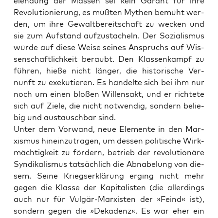
elen­dung der Mas­sen sei kein Garant für ihre
Revo­lu­tio­nie­rung, es müß­ten Mythen bemüht wer­
den, um ihre Gewalt­be­reit­schaft zu wecken und
sie zum Auf­stand auf­zu­sta­cheln. Der Sozia­lis­mus
wür­de auf die­se Wei­se sei­nes Anspruchs auf Wis­
sen­schaft­lich­keit beraubt. Den Klas­sen­kampf zu
füh­ren, hie­ße nicht län­ger, die his­to­ri­sche Ver­
nunft zu exe­ku­tie­ren. Es han­del­te sich bei ihm nur
noch um einen blo­ßen Wil­lens­akt, und er rich­te­te
sich auf Zie­le, die nicht not­wen­dig, son­dern belie­
big und aus­tausch­bar sind.
Unter dem Vor­wand, neue Ele­men­te in den Mar­
xis­mus hin­ein­zu­tra­gen, um des­sen poli­ti­sche Wirk­
mäch­tig­keit zu för­dern, betrieb der revo­lu­tio­nä­re
Syn­di­ka­lis­mus tat­säch­lich die Abna­be­lung von die­
sem. Sei­ne Kriegs­er­klä­rung erging nicht mehr
gegen die Klas­se der Kapi­ta­lis­ten (die aller­dings
auch nur für Vul­gär-Mar­xis­ten der »Feind« ist),
son­dern gegen die »Deka­denz«. Es war eher ein