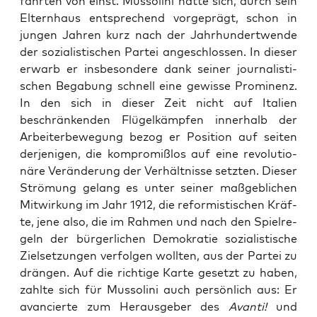
fähr­ten von einst. Mus­so­li­ni hat­te sich, durch sein
Eltern­haus ent­spre­chend vor­ge­prägt, schon in
jun­gen Jah­ren kurz nach der Jahr­hun­dert­wen­de
der sozia­lis­ti­schen Par­tei ange­schlos­sen. In die­ser
erwarb er ins­be­son­de­re dank sei­ner jour­na­lis­ti­
schen Bega­bung schnell eine gewis­se Pro­mi­nenz.
In den sich in die­ser Zeit nicht auf Ita­li­en
beschrän­ken­den Flü­gel­kämp­fen inner­halb der
Arbei­ter­be­we­gung bezog er Posi­ti­on auf sei­ten
der­je­ni­gen, die kom­pro­miß­los auf eine revo­lu­tio­
nä­re Ver­än­de­rung der Ver­hält­nis­se setz­ten. Die­ser
Strö­mung gelang es unter sei­ner maß­geb­li­chen
Mit­wir­kung im Jahr 1912, die refor­mis­ti­schen Kräf­
te, jene also, die im Rah­men und nach den Spiel­re­
geln der bür­ger­li­chen Demo­kra­tie sozia­lis­ti­sche
Ziel­set­zun­gen ver­fol­gen woll­ten, aus der Par­tei zu
drän­gen. Auf die rich­ti­ge Kar­te gesetzt zu haben,
zahl­te sich für Mus­so­li­ni auch per­sön­lich aus: Er
avan­cier­te zum Her­aus­ge­ber des
Avan­ti!
und