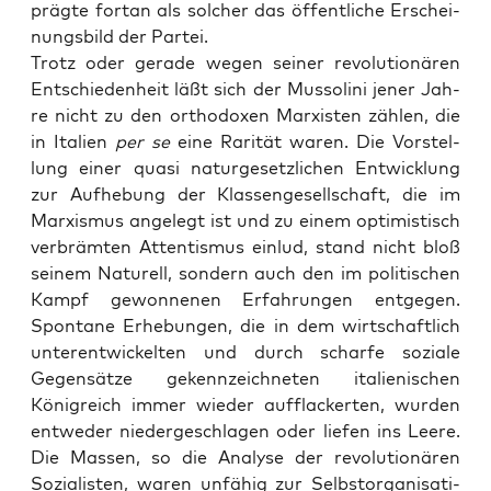
präg­te fort­an als sol­cher das öffent­li­che Erschei­
nungs­bild der Partei.
Trotz oder gera­de wegen sei­ner revo­lu­tio­nä­ren
Ent­schie­den­heit läßt sich der Mus­so­li­ni jener Jah­
re nicht zu den ortho­do­xen Mar­xis­ten zäh­len, die
in Ita­li­en
per se
eine Rari­tät waren. Die Vor­stel­
lung einer qua­si natur­ge­setz­li­chen Ent­wick­lung
zur Auf­he­bung der Klas­sen­ge­sell­schaft, die im
Mar­xis­mus ange­legt ist und zu einem opti­mis­tisch
ver­bräm­ten Atten­tis­mus ein­lud, stand nicht bloß
sei­nem Natu­rell, son­dern auch den im poli­ti­schen
Kampf gewon­ne­nen Erfah­run­gen ent­ge­gen.
Spon­ta­ne Erhe­bun­gen, die in dem wirt­schaft­lich
unter­ent­wi­ckel­ten und durch schar­fe sozia­le
Gegen­sät­ze gekenn­zeich­ne­ten ita­lie­ni­schen
König­reich immer wie­der auf­fla­cker­ten, wur­den
ent­we­der nie­der­ge­schla­gen oder lie­fen ins Lee­re.
Die Mas­sen, so die Ana­ly­se der revo­lu­tio­nä­ren
Sozia­lis­ten, waren unfä­hig zur Selbst­or­ga­ni­sa­ti­