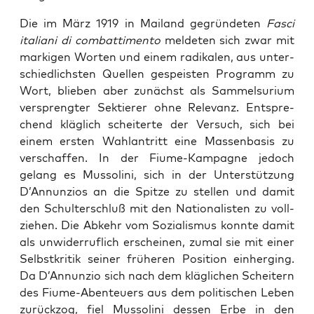
Die im März 1919 in Mai­land gegrün­de­ten
Fasci
ita­lia­ni di com­bat­ti­men­to
mel­de­ten sich zwar mit
mar­ki­gen Wor­ten und einem radi­ka­len, aus unter­
schied­lichs­ten Quel­len gespeis­ten Pro­gramm zu
Wort, blie­ben aber zunächst als Sam­mel­su­ri­um
ver­spreng­ter Sek­tie­rer ohne Rele­vanz. Ent­spre­
chend kläg­lich schei­ter­te der Ver­such, sich bei
einem ers­ten Wahl­an­tritt eine Mas­sen­ba­sis zu
ver­schaf­fen. In der Fiume-Kam­pa­gne jedoch
gelang es Mus­so­li­ni, sich in der Unter­stüt­zung
D’Annunzios an die Spit­ze zu stel­len und damit
den Schul­ter­schluß mit den Natio­na­lis­ten zu voll­
zie­hen. Die Abkehr vom Sozia­lis­mus konn­te damit
als unwi­der­ruf­lich erschei­nen, zumal sie mit einer
Selbst­kri­tik sei­ner frü­he­ren Posi­ti­on ein­her­ging.
Da D’Annunzio sich nach dem kläg­li­chen Schei­tern
des Fiume-Aben­teu­ers aus dem poli­ti­schen Leben
zurück­zog, fiel Mus­so­li­ni des­sen Erbe in den