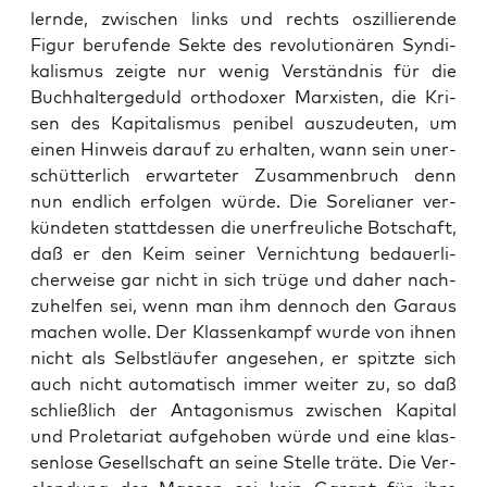
lern­de, zwi­schen links und rechts oszil­lie­ren­de
Figur beru­fen­de Sek­te des revo­lu­tio­nä­ren Syn­di­
ka­lis­mus zeig­te nur wenig Ver­ständ­nis für die
Buch­hal­ter­ge­duld ortho­do­xer Mar­xis­ten, die Kri­
sen des Kapi­ta­lis­mus peni­bel aus­zu­deu­ten, um
einen Hin­weis dar­auf zu erhal­ten, wann sein uner­
schüt­ter­lich erwar­te­ter Zusam­men­bruch denn
nun end­lich erfol­gen wür­de. Die Sor­elia­ner ver­
kün­de­ten statt­des­sen die uner­freu­li­che Bot­schaft,
daß er den Keim sei­ner Ver­nich­tung bedau­er­li­
cher­wei­se gar nicht in sich trü­ge und daher nach­
zu­hel­fen sei, wenn man ihm den­noch den Gar­aus
machen wol­le. Der Klas­sen­kampf wur­de von ihnen
nicht als Selbst­läu­fer ange­se­hen, er spitz­te sich
auch nicht auto­ma­tisch immer wei­ter zu, so daß
schließ­lich der Ant­ago­nis­mus zwi­schen Kapi­tal
und Pro­le­ta­ri­at auf­ge­ho­ben wür­de und eine klas­
sen­lo­se Gesell­schaft an sei­ne Stel­le trä­te. Die Ver­