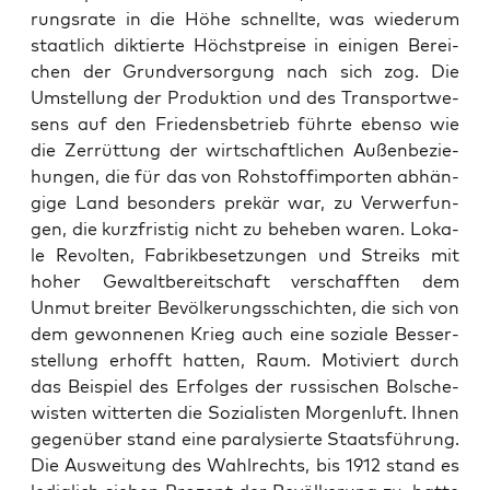
rungs­ra­te in die Höhe schnell­te, was wie­der­um
staat­lich dik­tier­te Höchst­prei­se in eini­gen Berei­
chen der Grund­ver­sor­gung nach sich zog. Die
Umstel­lung der Pro­duk­ti­on und des Trans­port­we­
sens auf den Frie­dens­be­trieb führ­te eben­so wie
die Zer­rüt­tung der wirt­schaft­li­chen Außen­be­zie­
hun­gen, die für das von Roh­stoff­im­por­ten abhän­
gi­ge Land beson­ders pre­kär war, zu Ver­wer­fun­
gen, die kurz­fris­tig nicht zu behe­ben waren. Loka­
le Revol­ten, Fabrik­be­set­zun­gen und Streiks mit
hoher Gewalt­be­reit­schaft ver­schaff­ten dem
Unmut brei­ter Bevöl­ke­rungs­schich­ten, die sich von
dem gewon­ne­nen Krieg auch eine sozia­le Bes­ser­
stel­lung erhofft hat­ten, Raum. Moti­viert durch
das Bei­spiel des Erfol­ges der rus­si­schen Bol­sche­
wis­ten wit­ter­ten die Sozia­lis­ten Mor­gen­luft. Ihnen
gegen­über stand eine para­ly­sier­te Staats­füh­rung.
Die Aus­wei­tung des Wahl­rechts, bis 1912 stand es