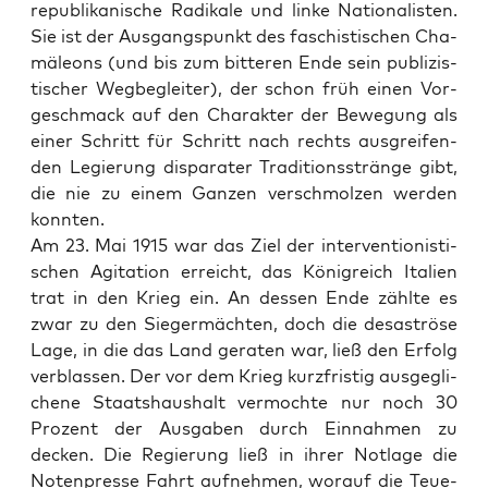
repu­bli­ka­ni­sche Radi­ka­le und lin­ke Natio­na­lis­ten.
Sie ist der Aus­gangs­punkt des faschis­ti­schen Cha­
mä­le­ons (und bis zum bit­te­ren Ende sein publi­zis­
ti­scher Weg­be­glei­ter), der schon früh einen Vor­
ge­schmack auf den Cha­rak­ter der Bewe­gung als
einer Schritt für Schritt nach rechts aus­grei­fen­
den Legie­rung dis­pa­ra­ter Tra­di­ti­ons­strän­ge gibt,
die nie zu einem Gan­zen ver­schmol­zen wer­den
konnten.
Am 23. Mai 1915 war das Ziel der inter­ven­tio­nis­ti­
schen Agi­ta­ti­on erreicht, das König­reich Ita­li­en
trat in den Krieg ein. An des­sen Ende zähl­te es
zwar zu den Sie­ger­mäch­ten, doch die desas­trö­se
Lage, in die das Land gera­ten war, ließ den Erfolg
ver­blas­sen. Der vor dem Krieg kurz­fris­tig aus­ge­gli­
che­ne Staats­haus­halt ver­moch­te nur noch 30
Pro­zent der Aus­ga­ben durch Ein­nah­men zu
decken. Die Regie­rung ließ in ihrer Not­la­ge die
Noten­pres­se Fahrt auf­neh­men, wor­auf die Teue­