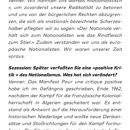
Ven­ner: Wir nann­ten uns damals »natio­na­lis­tisch
«, um zuvor­derst unse­re Radi­ka­li­tät zu beto­nen
und uns von der bür­ger­li­chen Rech­ten abzu­gren­
zen, die sich als »natio­nal« bezeich­ne­te. Scher­zes­
hal­ber pfleg­ten wir zu sagen: »Der Natio­na­le ver­
hält sich zum Natio­na­lis­ten wie das Rind­fleisch
zum Stier.« Zudem ver­stan­den wir uns als euro­
päi­sche Natio­na­lis­ten. Wir waren unse­rer Zeit
voraus.
Sezes­si­on: Spä­ter ver­faß­ten Sie eine »posi­ti­ve Kri­
tik « des Natio­na­lis­mus. Was hat sich verändert?
Ven­ner: Das Mani­fest
Pour une cri­tique posi­ti­ve
habe ich im Gefäng­nis geschrie­ben, Ende 1962,
nach­dem der Kampf für die fran­zö­si­sche Kolo­ni­al­
herr­schaft in Alge­ri­en geschei­tert war. Es ent­
stand als Ant­wort auf die Her­aus­for­de­rung einer
his­to­ri­schen Nie­der­la­ge und woll­te neue Denk­an­
sät­ze und Stoß­rich­tun­gen für den Kampf for­mu­