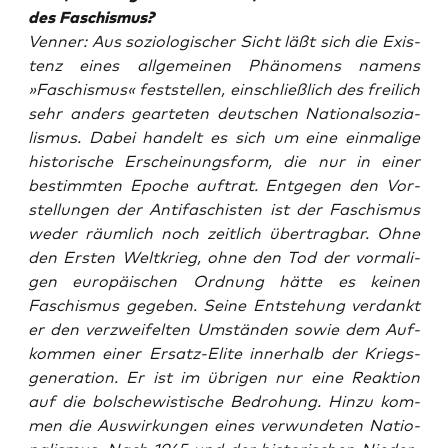
des Faschismus?
Ven­ner: Aus sozio­lo­gi­scher Sicht läßt sich die Exis­
tenz eines all­ge­mei­nen Phä­no­mens namens
»Faschis­mus« fest­stel­len, ein­schließ­lich des frei­lich
sehr anders gear­te­ten deut­schen Natio­nal­so­zia­
lis­mus. Dabei han­delt es sich um eine ein­ma­li­ge
his­to­ri­sche Erschei­nungs­form, die nur in einer
bestimm­ten Epo­che auf­trat. Ent­ge­gen den Vor­
stel­lun­gen der Anti­fa­schis­ten ist der Faschis­mus
weder räum­lich noch zeit­lich über­trag­bar. Ohne
den Ers­ten Welt­krieg, ohne den Tod der vor­ma­li­
gen euro­päi­schen Ord­nung hät­te es kei­nen
Faschis­mus gege­ben. Sei­ne Ent­ste­hung ver­dankt
er den ver­zwei­fel­ten Umstän­den sowie dem Auf­
kom­men einer Ersatz-Eli­te inner­halb der Kriegs­
ge­nera­ti­on. Er ist im übri­gen nur eine Reak­ti­on
auf die bol­sche­wis­ti­sche Bedro­hung. Hin­zu kom­
men die Aus­wir­kun­gen eines ver­wun­de­ten Natio­