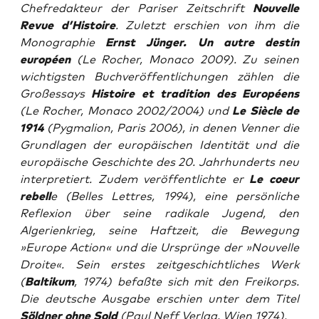
Chefredakteur der Pariser Zeitschrift
Nouvelle
Revue d’Histoire
. Zuletzt erschien von ihm die
Monographie
Ernst Jünger. Un autre destin
européen
(Le Rocher, Monaco 2009). Zu seinen
wichtigsten Buchveröffentlichungen zählen die
Großessays
Histoire et tradition des Européens
(Le Rocher, Monaco 2002/2004) und
Le Siècle de
1914
(Pygmalion, Paris 2006), in denen Venner die
Grundlagen der europäischen Identität und die
europäische Geschichte des 20. Jahrhunderts neu
interpretiert. Zudem veröffentlichte er
Le coeur
rebell
e (Belles Lettres, 1994), eine persönliche
Reflexion über seine radikale Jugend, den
Algerienkrieg, seine Haftzeit, die Bewegung
»Europe Action« und die Ursprünge der »Nouvelle
Droite«. Sein erstes zeitgeschichtliches Werk
(
Baltikum
, 1974) befaßte sich mit den Freikorps.
Die deutsche Ausgabe erschien unter dem Titel
Söldner ohne Sold
(Paul Neff Verlag, Wien 1974).