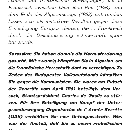
schen« und mili­tä­ri­schen Bewe­gun­gen, die in
Frank­reich zwi­schen Dien Bien Phu (1954) und
dem Ende des Alge­ri­en­kriegs (1962) ent­stan­den,
las­sen sich als instink­ti­ve Revol­ten gegen die­se
Ernied­ri­gung Euro­pas deu­ten, die in Frank­reich
durch die Deko­lo­ni­sie­rung schmerz­haft spür­
bar wurde.
Sezes­si­on: Sie haben damals die Her­aus­for­de­rung
gesucht. Mit zwan­zig kämpf­ten Sie in Alge­ri­en, um
die fran­zö­si­sche Herr­schaft dort zu ver­tei­di­gen. Zu
Zei­ten des Buda­pes­ter Volks­auf­stands kämpf­ten
Sie gegen die Kom­mu­nis­ten. Sie waren am Putsch
der Gene­rä­le vom April 1961 betei­ligt, dem Ver­
such, Staats­prä­si­dent Charles de Gaul­le zu stür­
zen. Für Ihre Betei­li­gung am Kampf der Unter­
grund­be­we­gung
Orga­ni­sa­ti­on de l’ Armée Secrè­te
(OAS)
ver­büß­ten Sie eine Gefäng­nis­stra­fe. Was
war der Anstoß, daß Sie zu einem »rebel­li­schen