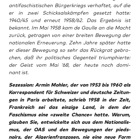
anti­fa­schis­ti­schen Bür­ger­kriegs ver­haf­tet, auf die
er in zwei Schick­sals­kämp­fen gesetzt hat­te:
1940/45 und erneut 1958/62. Das Ergeb­nis ist
bekannt. Im Mai 1958 kam de Gaul­le an die Macht
zurück, getra­gen von einer brei­ten Bewe­gung der
natio­na­len Erneue­rung. Zehn Jah­re spä­ter hat­te
er die­ser Bewe­gung so sehr das Rück­grat gebro­
chen, daß ihr poli­ti­sches Gegen­teil tri­um­phier­te:
der Geist vom Mai ’68, der heu­te noch domi­
nant ist.
Sezes­si­on: Armin Moh­ler, der von 1953 bis 1960 als
Kor­re­spon­dent für Schwei­zer und deut­sche Zei­tun­
gen in Paris arbei­te­te, schrieb 1958 in der Zeit,
Frank­reich sei das ein­zi­ge Land, in dem der
Faschis­mus eine »zwei­te Chan­ce« hat­te. War­um,
glau­ben Sie, ent­wi­ckel­te sich aus dem Natio­na­lis­
mus, der OAS und den Bewe­gun­gen der
pieds-
noirs
, der Alge­ri­en­fran­zo­sen, nie eine neue Form