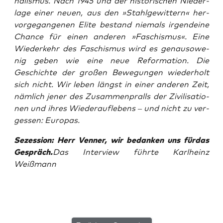
na­lis­mus. Nach 1945 und der his­to­ri­schen Nie­der­
la­ge einer neu­en, aus den »Stahl­ge­wit­tern« her­
vor­ge­gan­ge­nen Eli­te bestand nie­mals irgend­ei­ne
Chan­ce für einen ande­ren »Faschis­mus«. Eine
Wie­der­kehr des Faschis­mus wird es genau­so­we­
nig geben wie eine neue Refor­ma­ti­on. Die
Geschich­te der gro­ßen Bewe­gun­gen wie­der­holt
sich nicht. Wir leben längst in einer ande­ren Zeit,
näm­lich jener des Zusam­men­pralls der Zivi­li­sa­tio­
nen und ihres Wie­der­auf­le­bens – und nicht zu ver­
ges­sen: Europas.
Sezes­si­on: Herr Ven­ner, wir bedan­ken uns für­das
Gespräch.
Das Inter­view führ­te Karl­heinz
Weißmann