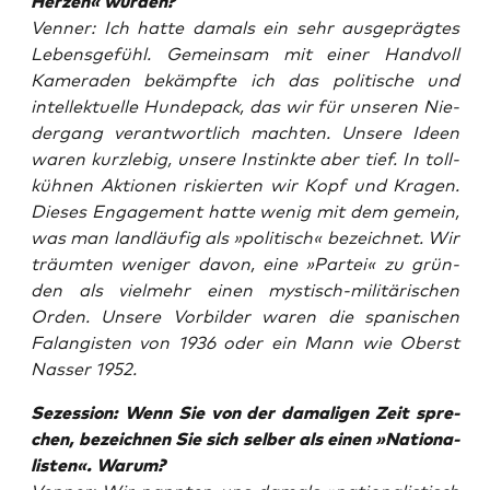
Her­zen« wurden?
Ven­ner: Ich hat­te damals ein sehr aus­ge­präg­tes
Lebens­ge­fühl. Gemein­sam mit einer Hand­voll
Kame­ra­den bekämpf­te ich das poli­ti­sche und
intel­lek­tu­el­le Hun­de­pack, das wir für unse­ren Nie­
der­gang ver­ant­wort­lich mach­ten. Unse­re Ideen
waren kurz­le­big, unse­re Instink­te aber tief. In toll­
küh­nen Aktio­nen ris­kier­ten wir Kopf und Kra­gen.
Die­ses Enga­ge­ment hat­te wenig mit dem gemein,
was man land­läu­fig als »poli­tisch« bezeich­net. Wir
träum­ten weni­ger davon, eine »Par­tei« zu grün­
den als viel­mehr einen mys­tisch-mili­tä­ri­schen
Orden. Unse­re Vor­bil­der waren die spa­ni­schen
Falang­is­ten von 1936 oder ein Mann wie Oberst
Nas­ser 1952.
Sezes­si­on: Wenn Sie von der dama­li­gen Zeit spre­
chen, bezeich­nen Sie sich sel­ber als einen »Natio­na­
lis­ten«. Warum?