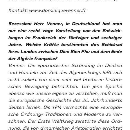
Kontakt: www.dominiquevenner.fr
Sezes­si­on: Herr Ven­ner, in Deutsch­land hat man
nur eine recht vage Vor­stel­lung von den Ent­wick­
lun­gen im Frank­reich der fünf­zi­ger und sech­zi­ger
Jah­re. Wel­che Kräf­te bestimm­ten das Schick­sal
Ihres Lan­des zwi­schen Dien Bien Phu und dem Ende
der
Algé­rie fran­çai­se
?
Ven­ner: Die »patrio­ti­sche« Strö­mung im Den­ken
und Han­deln zur Zeit des Alge­ri­en­kriegs läßt sich
nicht iso­liert von einer sehr viel brei­te­ren his­to­ri­
schen Bewe­gung betrach­ten. Um jene Epo­che
eben­so wie unse­re eige­ne zu ver­ste­hen, muß man
die euro­päi­sche Geschich­te des 20. Jahr­hun­derts
deu­ten ler­nen. Bis 1914 ver­moch­te eine »euro­päi­
sche Ord­nung« Tra­di­tio­nen und Moder­ne zu ver­
söh­nen. Der Ers­te Welt­krieg zer­stör­te die­se Ord­
nung, die von dyna­mi­schen Aris­to­kra­tien errich­tet