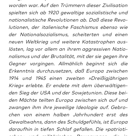
wor­den war. Auf den Trüm­mern die­ser Zivi­li­sa­ti­on
spiel­ten sich ab 1920 gewal­ti­ge sozia­lis­ti­sche und
natio­na­lis­ti­sche Revo­lu­tio­nen ab. Daß die­se Revo­
lu­tio­nen, der ita­lie­ni­sche Faschis­mus eben­so wie
der Natio­nal­so­zia­lis­mus, schei­ter­ten und einen
neu­en Welt­krieg und wei­te­re Kata­stro­phen aus­
lös­ten, lag vor allem an ihrem aggres­si­ven Natio­
na­lis­mus und der Bru­ta­li­tät, mit der sie gegen ihre
Geg­ner vor­gin­gen. All­mäh­lich beginnt sich die
Erkennt­nis durch­zu­set­zen, daß Euro­pa zwi­schen
1914 und 1945 einen zwei­ten »Drei­ßig­jäh­ri­gen
Krieg« erleb­te. Er ende­te mit dem über­wäl­ti­gen­
den Sieg der USA und der Sowjet­uni­on. Die­se bei­
den Mäch­te teil­ten Euro­pa zwi­schen sich auf und
zwan­gen ihm ihre jewei­li­ge Ideo­lo­gie auf. Gebro­
chen von einem hal­ben Jahr­hun­dert erst des
Gewalt­wahns, dann des Schuld­ge­fühls, ist Euro­pa
dar­auf­hin in tie­fen Schlaf gefal­len. Die »patrio­ti­