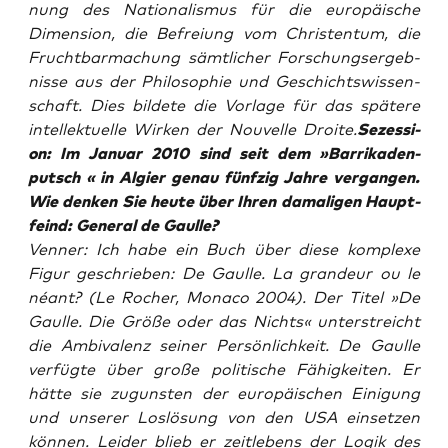
nung des Natio­na­lis­mus für die euro­päi­sche
Dimen­si­on, die Befrei­ung vom Chris­ten­tum, die
Frucht­bar­ma­chung sämt­li­cher For­schungs­er­geb­
nis­se aus der Phi­lo­so­phie und Geschichts­wis­sen­
schaft. Dies bil­de­te die Vor­la­ge für das spä­te­re
intel­lek­tu­el­le Wir­ken der
Nou­vel­le Droi­te.
Sezes­si­
on: Im Janu­ar 2010 sind seit dem »Bar­ri­ka­den­
putsch « in Algier genau fünf­zig Jah­re ver­gan­gen.
Wie den­ken Sie heu­te über Ihren dama­li­gen Haupt­
feind: Gene­ral de Gaulle?
Ven­ner: Ich habe ein Buch über die­se kom­ple­xe
Figur geschrie­ben:
De Gaul­le. La gran­deur ou le
néant?
(Le Rocher, Mona­co 2004). Der Titel »De
Gaul­le. Die Grö­ße oder das Nichts« unter­streicht
die Ambi­va­lenz sei­ner Per­sön­lich­keit. De Gaul­le
ver­füg­te über gro­ße poli­ti­sche Fähig­kei­ten. Er
hät­te sie zuguns­ten der euro­päi­schen Eini­gung
und unse­rer Los­lö­sung von den USA ein­set­zen
kön­nen. Lei­der blieb er zeit­le­bens der Logik des