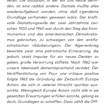
lie­ren. Die Situa­ti­on, in der wir uns heu­te befin­
den, ist eine radi­kal ande­re. Damals muß­te alles
wie­der­auf­ge­baut wer­den, ohne daß irgend­ei­ne
Grund­la­ge vor­han­den gewe­sen wäre. Der kraft­
vol­le Gestal­tungs­wil­le der zwei Jahr­zehn­te zwi­
schen 1920 und 1940 war durch den Sieg des Kom­
mu­nis­mus und des ame­ri­ka­ni­schen Demo­kra­tis­
mus gebro­chen, zu schwei­gen von den anti­fa­
schis­ti­schen »Säu­be­run­gen«. Der Alge­ri­en­krieg
bewirk­te zwar eine patrio­ti­sche Erneue­rung, die
jedoch, statt Impul­se für ein neu­es Den­ken zu
geben, gro­ße Ver­wir­rung stif­te­te. Nach 1962 war
unse­re Ideen­welt dem­entspre­chend ver­ödet. Der
Ver­öf­fent­li­chung von
Pour une cri­tique posi­ti­ve
folg­te 1963 die Grün­dung der Zeit­schrift
Euro­pe
Action
, die sich in vie­ler­lei Hin­sicht spür­bar aus­
wirk­te. Wenn­gleich
Euro­pe Action
nicht alle in sie
gesetz­ten Erwar­tun­gen erfül­len konn­te, gelang es
doch, Grund­la­gen zu schaf­fen. Dazu zählt die Öff­