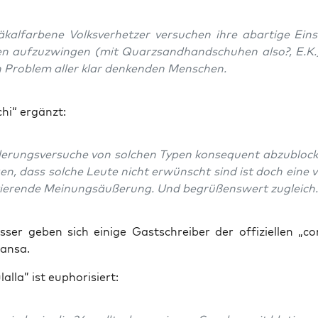
äkal­far­be­ne Volks­ver­het­zer ver­su­chen ihre abar­ti­ge Ein­s
n auf­zu­zwin­gen (mit Quarz­sand­hand­schu­hen also?, E.K.
 Pro­blem aller klar den­ken­den Menschen.
chi“ ergänzt:
e­rungs­ver­su­che von sol­chen Typen kon­se­quent abzu­blo­
gen, dass sol­che Leu­te nicht erwünscht sind ist doch eine vö
ie­ren­de Mei­nungs­äu­ße­rung. Und begrü­ßens­wert zugleich.
ser geben sich eini­ge Gast­schrei­ber der offi­zi­el­len „co
ansa.
l­al­la” ist euphorisiert: