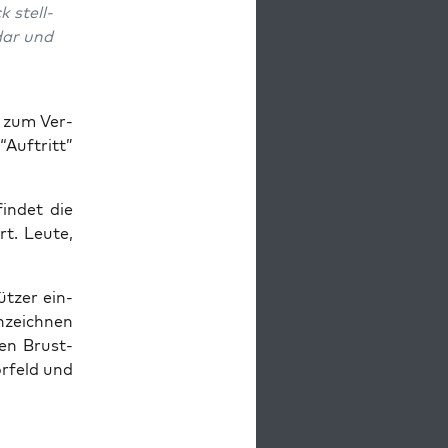
k stell­
 dar und
g“ zum Ver­
uf­tritt”
in­det die
t. Leu­te,
üt­zer ein­
­zeich­nen
­ken Brust­
or­feld und