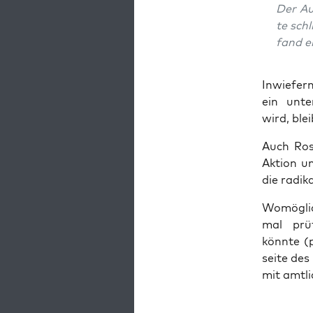
Der Auf
te schl
fand e
Inwie­fern
ein unte
wird, blei
Auch Ros­
Akti­on u
die radi­k
Womög­lich
mal prü­f
könn­te (p
sei­te des
mit amt­li