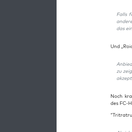
Falls f
ande­re
das ein
Und „Roi­
Anbie­d
zu zei­
akzep­t
Noch kras­
des FC-H
“Tri­tratru