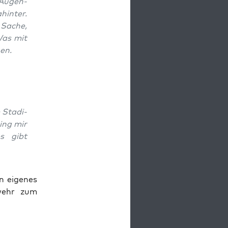
r Augen­
in­ter.
 Sache,
Was mit
en.
Sta­di­
ging mir
s gibt
n eige­nes
­wehr zum