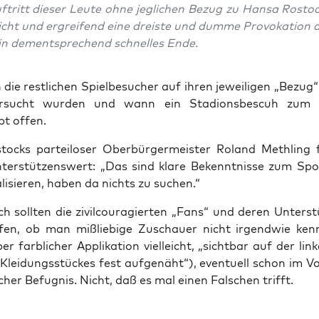
­tritt die­ser Leu­te ohne jeg­li­chen Bezug zu Han­sa Ros­toc
icht und ergrei­fend eine dreis­te und dum­me Pro­vo­ka­ti­on
in dem­entspre­chend schnel­les Ende.
 die rest­li­chen Spiel­be­su­cher auf ihren jewei­li­gen „Bezu
r­sucht wur­den und wann ein Sta­di­on­sbes­cuh zum “A
bt offen.
tocks par­tei­lo­ser Ober­bür­ger­meis­ter Roland Meth­ling f
nter­stüt­zens­wert: „Das sind kla­re Bekennt­nis­se zum Spor
a­li­sie­ren, haben da nichts zu suchen.“
 soll­ten die zivil­cou­ra­gier­ten „Fans“ und deren Unter­st
en, ob man miß­li­e­bi­ge Zuschau­er nicht irgend­wie kenn
er farb­li­cher Appli­ka­ti­on viel­leicht, „sicht­bar auf der lin
 Klei­dungs­stü­ckes fest auf­ge­näht“), even­tu­ell schon im V
­cher Befug­nis. Nicht, daß es mal einen Fal­schen trifft.