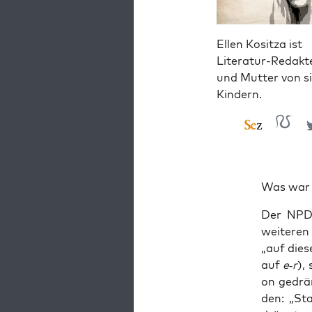
Ellen Kositza ist
Literatur-Redakt
und Mutter von s
Kindern.
Was war 
Der NPD-F
wei­te­re
„auf die­s
auf
e‑r
),
on gedrän
den: „Sta