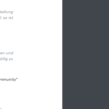
tel­lung
) so ist
cken und
l­lig zu
m­mu­ni­ty“