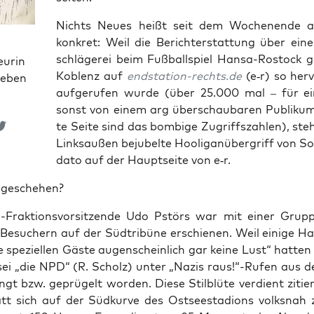
Nichts Neu­es heißt seit dem Wochen­en­de 
kon­kret: Weil die Bericht­erstat­tung über ein
schlä­ge­rei beim Fuß­ball­spiel Han­sa-Ros­tock
eurin
Koblenz auf
endstation-rechts.de
(e‑r) so her­
ieben
auf­ge­ru­fen wur­de (über 25.000 mal – für ein
sonst von einem arg über­schau­ba­ren Publi­kum 
te Sei­te sind das bom­bi­ge Zugriffs­zah­len), st
Links­au­ßen beju­bel­te Hoo­li­gan­über­griff von S
dato auf der Haupt­sei­te von e‑r.
geschehen?
rak­ti­ons­vor­sit­zen­de Udo Pstörs war mit einer Grup
n Besu­chern auf der Süd­tri­bü­ne erschie­nen. Weil eini­ge H
e spe­zi­el­len Gäs­te augen­schein­lich gar kei­ne Lust“ hat­te
 sei „die NPD“ (R. Scholz) unter „Nazis raus!“-Rufen aus d
gt bzw. geprü­gelt wor­den. Die­se Stil­blü­te ver­dient zitie
tt sich auf der Süd­kur­ve des Ost­see­sta­di­ons volks­nah