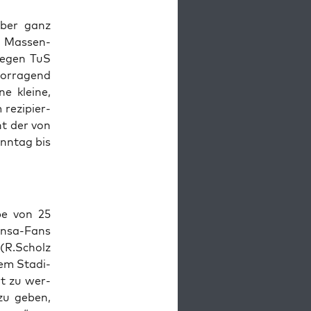
aber ganz
e Mas­sen­
 gegen TuS
vor­ra­gend
e klei­ne,
rezi­pier­
eht der von
onn­tag bis
­pe von 25
an­sa-Fans
n (R.Scholz
em Sta­di­
rt zu wer­
 zu geben,