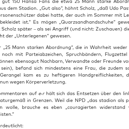
n gut 150 Han­sa Fans die etwa 25 Mann star­ke Abord
aus dem Sta­di­on. „Gut also“, höhnt Scholz, „daß Udo Pas
er­so­nen­schüt­zer dabei hat­te, der auch im Som­mer mit L
beklei­det ist.“ Es mögen „Quarz­sand­hand­schu­he“ gewe
Scholz spä­ter – als sei Angriff (und nicht: Zuschau­en) die 
ht der „Unter­le­ge­nen“ gewesen.
 „25 Mann star­ken Abord­nung“, die in Wahr­heit weder 
, noch mit Par­tei­ab­zei­chen, Spruch­bän­dern, Flug­zet­tel
ön­nen eben­so­gut Nach­barn, Ver­wand­te oder Freun­de vo
 sein), befand sich min­des­tens eine Frau, die zudem s
eran­gel kam es zu hef­ti­ge­ren Hand­greif­lich­kei­ten, di
t nun wegen Körperverletzung.
om­men­ta­ren auf
e‑r
hält sich das Ent­set­zen über den lin
atur­ge­mäß in Gren­zen. Weil die NPD „das sta­di­on als p
en wol­le, brau­che es eben „cou­ra­gier­ten wider­stand
isten.“
­deut­licht: