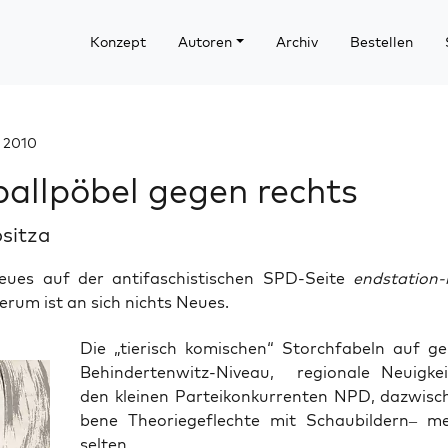
Konzept
Autoren
Archiv
Bestellen
 2010
allpöbel gegen rechts
ositza
eues auf der antifaschistischen SPD-Seite
endstation-
rum ist an sich nichts Neues.
Die „tie­risch komi­schen“ Storch­fa­beln auf ge
Behin­der­ten­witz-Niveau, regio­na­le Neu­ig­ke
den klei­nen Par­tei­kon­kur­ren­ten NPD, dazwi­sc
be­ne Theo­rie­ge­flech­te mit Schau­bil­dern– m
selten.