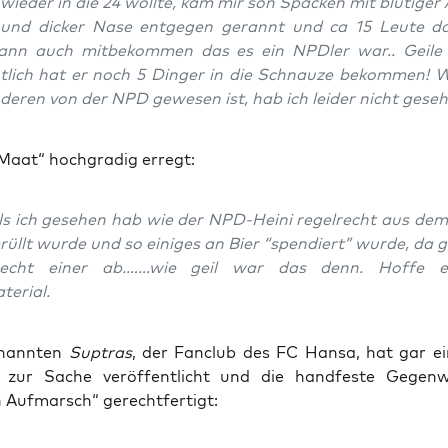
 wie­der in die 24 woll­te, kam mir son Spa­cken mit blu­ti­ge
und dicker Nase ent­ge­gen gerannt und ca 15 Leu­te dah
nn auch mit­be­kom­men das es ein NPD­ler war.. Gei­le
nt­lich hat er noch 5 Din­ger in die Schnau­ze bekom­men! 
e­ren von der NPD gewe­sen ist, hab ich lei­der nicht geseh
Maat“ hoch­gra­dig erregt:
ls ich gese­hen hab wie der NPD-Hei­ni regel­recht aus dem 
üllt wur­de und so eini­ges an Bier “spen­diert” wur­de, da 
echt einer ab.……wie geil war das denn. Hof­fe e
terial.
­nann­ten
Supt­ras
, der Fan­club des FC Han­sa, hat gar ei
t zur Sache ver­öf­fent­licht und die hand­fes­te Gegen
 Auf­marsch“ gerechtfertigt: