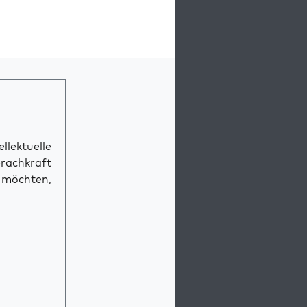
llektuelle
prachkraft
n möchten,