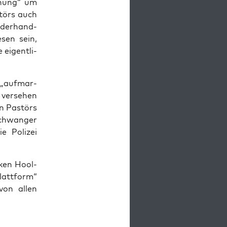
­nung“ um
­törs auch
eder­hand­
­sen sein,
eigent­li­
„auf­mar­
 ver­se­hen
n Pas­törs
chwan­ger
e Poli­zei
­ken Hool­
latt­form“
 von allen