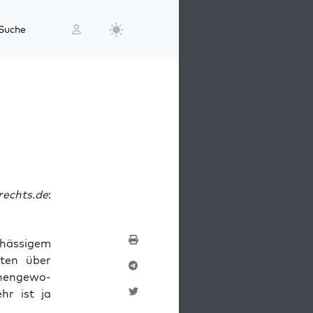
Suche
rechts.de
:
häs­si­gem
i­ten über
hen­ge­wo­
ehr ist ja