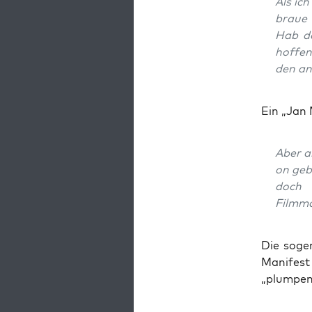
Als ich
braue 
Hab da
hof­fe
den and
Ein „Jan 
Aber a
on gebr
doch 
Filmma
Die soge
Mani­fes
„plum­pen