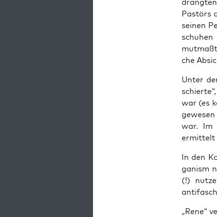
dräng­te
Pas­törs 
sei­nen P
schu­hen 
mut­maßt 
che Absic
Unter der
schier­te“
war (es k
gewe­sen
war. Im G
ermit­tel
In den K
ga­nism n
(!) nut­z
antifasch
„Rene“ ver